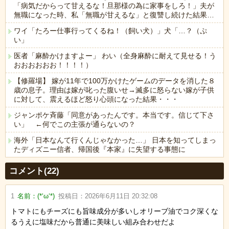
「病気だからって甘えるな！旦那様の為に家事をしろ！」夫が
無職になった時、私「無職が甘えるな」と復讐し続けた結果…
ワイ「たろー仕事行ってくるね！（飼い犬）」犬「…？（ぷ
い」
医者「麻酔かけますよー」 わい（全身麻酔に耐えて見せる！う
おおおおおお！！！！）
【修羅場】 嫁が11年で100万かけたゲームのデータを消した８
歳の息子。理由は嫁が叱った腹いせ→滅多に怒らない嫁が子供
に対して、震えるほど怒り心頭になった結果・・・
ジャンポケ斉藤「同意があったんです。本当です。信じて下さ
い」 ←何でこの主張が通らないの？
海外「日本なんて行くんじゃなかった…」 日本を知ってしまっ
たディズニー信者、帰国後『本家』に失望する事態に
Powered by livedoor 相互RSS
コメント(22)
1
名前：
(*‘ω‘*)
投稿日：
2026年6月11日 20:32:08
トマトにもチーズにも旨味成分が多いしオリーブ油でコク深くな
るうえに塩味だから普通に美味しい組み合わせだよ