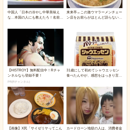
中国人「日本の冷やし中華美味え
来来亭←この激ウマラーメンチェー
な…本国の人にも教えたろ！名前
ン店をお前らがほとんど語らない理
は…」
由
【HISTROY】無料配信中！Rチャ
31歳にして初めてシャウエッセン
ンネルなら登録不要！
食べたんやが、感想をはっきり言う
🥺🥖
PR(Rチャンネル)
【画像】X民「サイゼリヤってこん
カードローン地獄の人は、消費者金