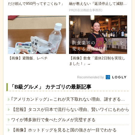
だけ頼んで950円ってすごくね？」
融が教えない『返済停止して減額・
免除する方法』で...
PR(渋谷法務総合事務所)
【画像】避難飯、レベチ
【画像】飲食「週休2日制を実現し
ました！」→
Recommended by
「B級グルメ」 カテゴリの最新記事
｢アメリカンドッグ｣←これが天下取れない理由、謎すぎる…
【悲報】タコスが日本で流行らない理由、賢いワイにもわからな
ワイが博多旅行で食べたグルメが完璧すぎる
【画像】ホットドッグを見ると国の強さが一目でわかる