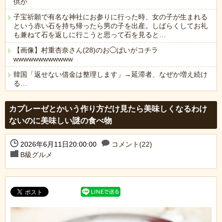
供が
子宝祈願で有名な神社にお参りに行った時、女の子が生まれる
という赤い石を持ち帰ったら男の子を出産。しばらくしてお礼
も兼ねて石を返しに行こうと思って石を見ると…
【画像】村重杏奈さん(28)のお◯ぱいがコチラ
wwwwwwwwwwww
韓国「返せない借金は整理します」→延滞者、なぜか増え続け
る…
Powered by livedoor 相互RSS
カプレーゼとかいう作り方だけ見たら美味しくなるわけ
ないのに美味しい謎の食べ物
2026年6月11日20:00:00
コメント(22)
B級グルメ