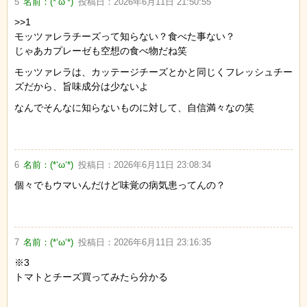
5
名前：
(*‘ω‘*)
投稿日：
2026年6月11日 21:50:55
>>1
モッツァレラチーズって知らない？食べた事ない？
じゃあカプレーゼも空想の食べ物だね笑
モッツァレラは、カッテージチーズとかと同じくフレッシュチー
ズだから、旨味成分は少ないよ
なんでそんなに知らないものに対して、自信満々なの笑
6
名前：
(*‘ω‘*)
投稿日：
2026年6月11日 23:08:34
個々でもウマいんだけど味覚の病気患ってんの？
7
名前：
(*‘ω‘*)
投稿日：
2026年6月11日 23:16:35
※3
トマトとチーズ買ってみたら分かる