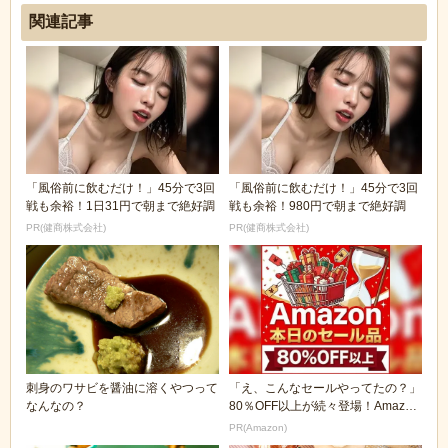
関連記事
「風俗前に飲むだけ！」45分で3回
「風俗前に飲むだけ！」45分で3回
戦も余裕！1日31円で朝まで絶好調
戦も余裕！980円で朝まで絶好調
PR(健商株式会社)
PR(健商株式会社)
刺身のワサビを醤油に溶くやつって
「え、こんなセールやってたの？」
なんなの？
80％OFF以上が続々登場！Amazon
の本気が...
PR(Amazon)