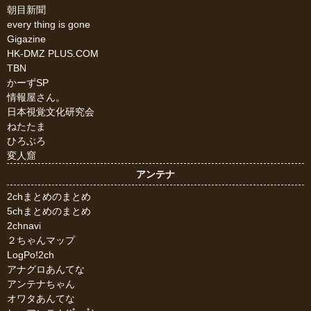
朝目新聞
every thing is gone
Gigazine
HK-DMZ PLUS.COM
TBN
かーずSP
情報屋さん。
日本視覚文化研究会
ねたたま
ひろぶろ
変人窟
アンテナ
2chまとめのまとめ
5chまとめのまとめ
2chnavi
２ちゃんマップ
LogPo!2ch
アナグロあんてな
アンテナちゃん
オワタあんてな