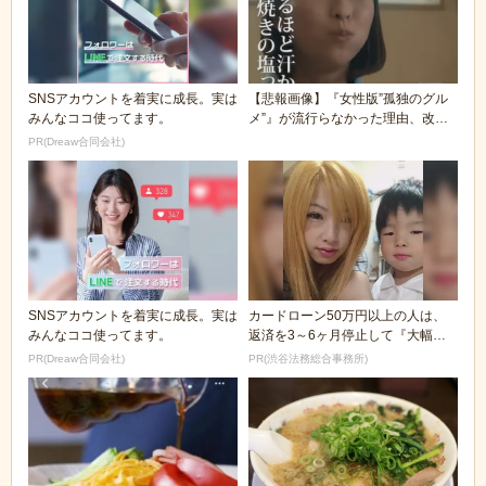
SNSアカウントを着実に成長。実は
【悲報画像】『女性版”孤独のグル
みんなココ使ってます。
メ”』が流行らなかった理由、改め
て見ると謎過ぎる...
PR(Dreaw合同会社)
SNSアカウントを着実に成長。実は
カードローン50万円以上の人は、
みんなココ使ってます。
返済を3～6ヶ月停止して『大幅に
減額してから返済...
PR(Dreaw合同会社)
PR(渋谷法務総合事務所)