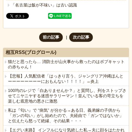
「名古屋は飯が不味い」は古い認識
前の記事
次の記事
相互RSS(ブログロール)
猫だと思ったら… 消防士が山火事から救ったのはボブキャット
の赤ちゃん！
【悲報】人気配信者「はっきり言う、ジャングリア沖縄ほんと
ーーーーーーーーにおもんない！！！！」→炎上
100均のレジで「白ありませんか？」と質問し、列をストップさ
せてニヤニヤする迷惑サラリーマン！並んでいる客の苛立ちを
楽しむ底意地の悪さに激怒
私は『匂い』で “病気” が分かる→ある日、義弟嫁の子供から
「ガンの匂い」がし始めたので、夫経由で「ガンではないか」
と伝えたら怒って絶縁、その結果・・・
【エグい末路】 インフルになり気絶した私→夫に顔をはたかれ