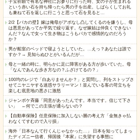
子宝祈願で有名な神社にお参りに行った時、女の子が生まれる
という赤い石を持ち帰ったら男の子を出産。しばらくしてお礼
も兼ねて石を返しに行こうと思って石を見ると…
2/2【バカの壁】嫁は俺母がアポなし凸してくるのを嫌うし、母
は悪意があってか平気で繰り返す。なぜ嫁姑は仲良くできない
んだ？なんで女って生き物はこうもバカで感情的なのだろう
か？
男が船室のベッドで寝ようとしていた。…えっ？あなたは誰で
すか？→ 見知らぬひとがいるんだが…
母と一緒の時に、明らかに足に障害がある方が歩いていた。母
「なんであんな歩き方なの？ふざけてるの？」
100均のレジで「白ありませんか？」と質問し、列をストップさ
せてニヤニヤする迷惑サラリーマン！並んでいる客の苛立ちを
楽しむ底意地の悪さに激怒
ジャンポケ斉藤「同意があったんです。本当です。信じて下さ
い」 ←何でこの主張が通らないの？
【自動車保険】任意保険に加入しない層の考え方「金無きゃ払
わなくてすむので入り損」
海外「日本なんて行くんじゃなかった…」 日本を知ってしまっ
たディズニー信者、帰国後『本家』に失望する事態に