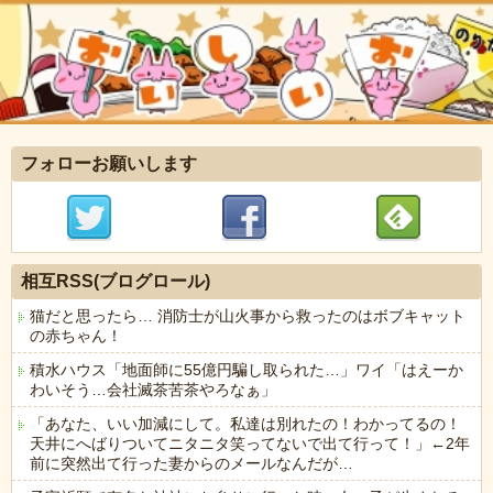
フォローお願いします
相互RSS(ブログロール)
猫だと思ったら… 消防士が山火事から救ったのはボブキャット
の赤ちゃん！
積水ハウス「地面師に55億円騙し取られた…」ワイ「はえーか
わいそう…会社滅茶苦茶やろなぁ」
「あなた、いい加減にして。私達は別れたの！わかってるの！
天井にへばりついてニタニタ笑ってないで出て行って！」←2年
前に突然出て行った妻からのメールなんだが…