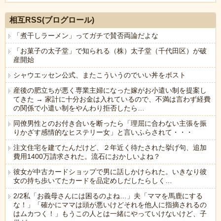
Powered by livedoor 相互RSS
相互RSS(ブログロール)
「煮干しラーメン」ってガチで賛否両論だよな
「お菓子の太子堂」で知られる（株）太子堂（千代田区）が破
産開始
シャウエッセン公式、またこういうのでいい丼をポスト
産後の肥立ちが悪く専業主婦になった嫁がお小遣い制を提案し
てきた → 家計に十分お金は入れているので、不満は言わず経費
の関係で小遣い制をやんわり拒否したら…
同僚男性とのお付き合いを断ったら「理屈に合わない主張を振
りかざす感情的なヒステリー女」と言いふらされて・・・
注文住宅を建てたんだけど、２年近く待たされた挙げ句、追加
費用1400万請求された。流石におかしいよね？
彼女が中古カードショップで男に話しかけられた。いきなり彼
女の持ち歩いてたカードを品定めしだしたらしく…
2/2私「お義母さんには困るのよね…」夫「ママを馬鹿にする
な！」「確かにママは頭が悪いけどそれを他人に指摘されるの
はムカつく！」もうこの人とは一緒にやっていけないけど、子