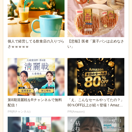
個人で経営してる飲食店の入りづら
【悲報】医者「菓子パンは止めなさ
さｗｗｗｗｗ
い」
第8期清麗戦をRチャンネルで無料
「え、こんなセールやってたの？」
配信！
80％OFF以上が続々登場！Amazon
の本気が...
PR(Rチャンネル)
PR(Amazon)