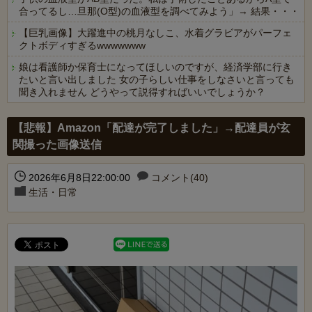
合ってるし…旦那(O型)の血液型を調べてみよう」→ 結果・・・
【巨乳画像】大躍進中の桃月なしこ、水着グラビアがパーフェ
クトボディすぎるwwwwwww
娘は看護師か保育士になってほしいのですが、経済学部に行き
たいと言い出しました 女の子らしい仕事をしなさいと言っても
聞き入れません どうやって説得すればいいでしょうか？
Powered by livedoor 相互RSS
【悲報】Amazon「配達が完了しました」→配達員が玄
関撮った画像送信
2026年6月8日22:00:00
コメント(40)
生活・日常