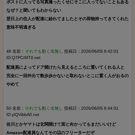
ポストに入ってる写真撮ったくせにそこに入ってないこともある

なぜ？と聞いてもわからない

翌日上の住人が配達に紛れてましたとその荷物持ってきてくれた

意味不明過ぎる

48 名前：
それでも動く名無し
投稿日：2026/06/05 8:42:01
ID:Q7PC/6fT0.net
配達員によってドア開けたら見えるところに置いてくれる人と

完全に一回外出て数歩歩かないと取れないとこに置く人がおるの
やめて

50 名前：
それでも動く名無し
投稿日：2026/06/05 8:44:01
ID:yIQVibbA0.net
佐川とかヤマトは玄関開けて面と向かってもまだいいけど
Amazon配達員なんてその辺のフリーターだぞ
