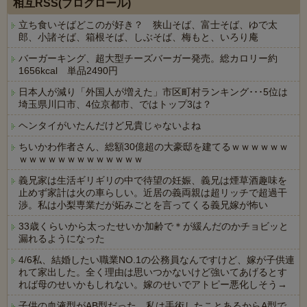
相互RSS(ブログロール)
立ち食いそばどこのが好き？ 狭山そば、富士そば、ゆで太
郎、小諸そば、箱根そば、しぶそば、梅もと、いろり庵
バーガーキング、超大型チーズバーガー発売。総カロリー約
1656kcal 単品2490円
日本人が減り「外国人が増えた」市区町村ランキング･･･5位は
埼玉県川口市、4位京都市、ではトップ3は？
ヘンタイがいたんだけど兄貴じゃないよね
ちいかわ作者さん、総額30億超の大豪邸を建てるｗｗｗｗｗｗ
ｗｗｗｗｗｗｗｗｗｗｗｗｗ
義兄家は生活ギリギリの中で待望の妊娠、義兄は煙草酒趣味を
止めず家計は火の車らしい。近居の義両親は超リッチで超過干
渉。私は小梨専業だが妬みごとを言ってくる義兄嫁が怖い
33歳くらいから太ったせいか加齢で＊が緩んだのかチョビッと
漏れるようになった
4/6私、結婚したい職業NO.1の公務員なんですけど、嫁が子供連
れて家出した。全く理由は思いつかないけど強いてあげるとす
れば母のせいかもしれない。嫁のせいでアトピー悪化しそう→
子供の血液型がAB型だった。私は手術したことあるからA型で