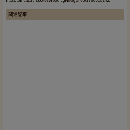
http://tomcat.2ch.sc/test/read.cgi/livegalileo/1780615142/
関連記事