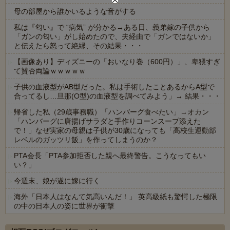
母の部屋から誰かいるような音がする
私は『匂い』で “病気” が分かる→ある日、義弟嫁の子供から
「ガンの匂い」がし始めたので、夫経由で「ガンではないか」
と伝えたら怒って絶縁、その結果・・・
【画像あり】ディズニーの「おいなり巻（600円）」、卑猥すぎ
て賛否両論ｗｗｗｗｗ
子供の血液型がAB型だった。私は手術したことあるからA型で
合ってるし…旦那(O型)の血液型を調べてみよう」→ 結果・・・
帰省した私（29歳事務職）「ハンバーグ食べたい」→オカン
「ハンバーグに唐揚げサラダと手作りコーンスープ添えた
で！」なぜ実家の母親は子供が30歳になっても「高校生運動部
レベルのガッツリ飯」を作ってしまうのか？
PTA会長「PTA参加拒否した親へ最終警告。こうなってもい
い？」
今週末、娘が遂に嫁に行く
海外「日本人はなんて気高いんだ！」 英高級紙も驚愕した極限
の中の日本人の姿に世界が衝撃
Powered by livedoor 相互RSS