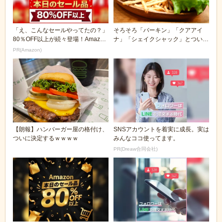
「え、こんなセールやってたの？」
そろそろ「バーキン」「クアアイ
80％OFF以上が続々登場！Amazon
ナ」「シェイクシャック」とついで
の本気が...
にモス、どれが一番...
PR(Amazon)
【朗報】ハンバーガー屋の格付け、
SNSアカウントを着実に成長。実は
ついに決定するｗｗｗｗ
みんなココ使ってます。
PR(Dreaw合同会社)