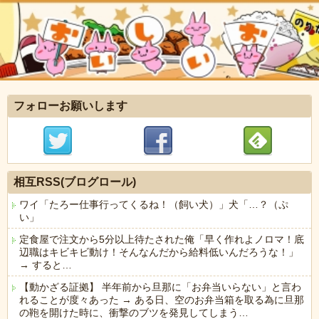
フォローお願いします
相互RSS(ブログロール)
ワイ「たろー仕事行ってくるね！（飼い犬）」犬「…？（ぷ
い」
定食屋で注文から5分以上待たされた俺「早く作れよノロマ！底
辺職はキビキビ動け！そんなんだから給料低いんだろうな！」
→ すると…
【動かざる証拠】 半年前から旦那に「お弁当いらない」と言わ
れることが度々あった → ある日、空のお弁当箱を取る為に旦那
の鞄を開けた時に、衝撃のブツを発見してしまう…