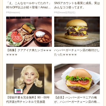
「え、こんなセールやってたの？」
SNSアカウントを着実に成長。実は
80％OFF以上が続々登場！Amazon
みんなココ使ってます。
の本気が...
PR(Amazon)
PR(Dreaw合同会社)
【画像】クアアイナ来たンゴｗｗｗ
ハンバーガーチェーン店の格付けし
ｗｗｗｗ
たったｗｗｗｗｗ
【登録不要＆完全無料】90・00年
【必見】ハンバーガーマニアの俺
代洋楽がRチャンネルで見放題
が、ハンバーガーチェーン店の格付