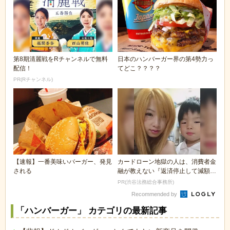
第8期清麗戦をRチャンネルで無料
日本のハンバーガー界の第4勢力っ
配信！
てどこ？？？？
PR(Rチャンネル)
【速報】一番美味いバーガー、発見
カードローン地獄の人は、消費者金
される
融が教えない『返済停止して減額・
免除する方法』で...
PR(渋谷法務総合事務所)
Recommended by
「ハンバーガー」 カテゴリの最新記事