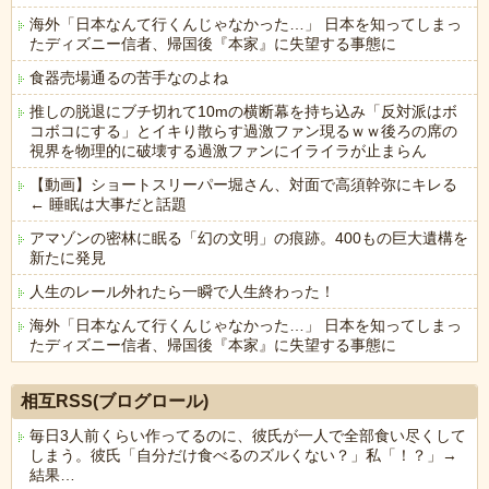
海外「日本なんて行くんじゃなかった…」 日本を知ってしまっ
たディズニー信者、帰国後『本家』に失望する事態に
食器売場通るの苦手なのよね
推しの脱退にブチ切れて10mの横断幕を持ち込み「反対派はボ
コボコにする」とイキり散らす過激ファン現るｗｗ後ろの席の
視界を物理的に破壊する過激ファンにイライラが止まらん
【動画】ショートスリーパー堀さん、対面で高須幹弥にキレる
← 睡眠は大事だと話題
アマゾンの密林に眠る「幻の文明」の痕跡。400もの巨大遺構を
新たに発見
人生のレール外れたら一瞬で人生終わった！
海外「日本なんて行くんじゃなかった…」 日本を知ってしまっ
たディズニー信者、帰国後『本家』に失望する事態に
Powered by livedoor 相互RSS
相互RSS(ブログロール)
毎日3人前くらい作ってるのに、彼氏が一人で全部食い尽くして
しまう。彼氏「自分だけ食べるのズルくない？」私「！？」→
結果…