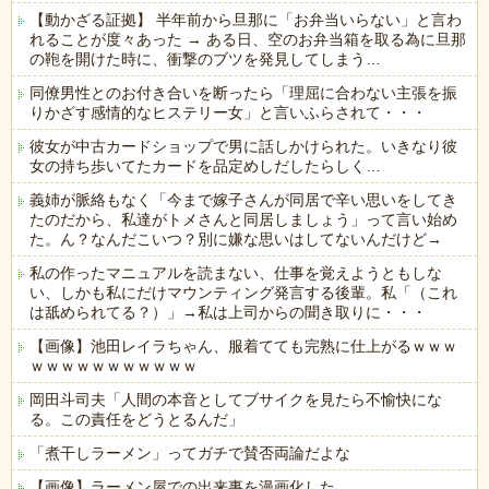
【動かざる証拠】 半年前から旦那に「お弁当いらない」と言わ
れることが度々あった → ある日、空のお弁当箱を取る為に旦那
の鞄を開けた時に、衝撃のブツを発見してしまう…
同僚男性とのお付き合いを断ったら「理屈に合わない主張を振
りかざす感情的なヒステリー女」と言いふらされて・・・
彼女が中古カードショップで男に話しかけられた。いきなり彼
女の持ち歩いてたカードを品定めしだしたらしく…
義姉が脈絡もなく「今まで嫁子さんが同居で辛い思いをしてき
たのだから、私達がトメさんと同居しましょう」って言い始め
た。ん？なんだこいつ？別に嫌な思いはしてないんだけど→
私の作ったマニュアルを読まない、仕事を覚えようともしな
い、しかも私にだけマウンティング発言する後輩。私「（これ
は舐められてる？）」→私は上司からの聞き取りに・・・
【画像】池田レイラちゃん、服着てても完熟に仕上がるｗｗｗ
ｗｗｗｗｗｗｗｗｗｗｗ
岡田斗司夫「人間の本音としてブサイクを見たら不愉快にな
る。この責任をどうとるんだ」
「煮干しラーメン」ってガチで賛否両論だよな
【画像】ラーメン屋での出来事を漫画化した