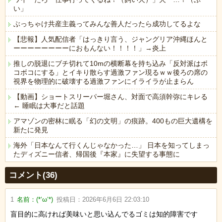
い」
ぶっちゃけ共産主義ってみんな善人だったら成功してるよな
【悲報】人気配信者「はっきり言う、ジャングリア沖縄ほんと
ーーーーーーーーにおもんない！！！！」→炎上
推しの脱退にブチ切れて10mの横断幕を持ち込み「反対派はボ
コボコにする」とイキり散らす過激ファン現るｗｗ後ろの席の
視界を物理的に破壊する過激ファンにイライラが止まらん
【動画】ショートスリーパー堀さん、対面で高須幹弥にキレる
← 睡眠は大事だと話題
アマゾンの密林に眠る「幻の文明」の痕跡。400もの巨大遺構を
新たに発見
海外「日本なんて行くんじゃなかった…」 日本を知ってしまっ
たディズニー信者、帰国後『本家』に失望する事態に
Powered by livedoor 相互RSS
コメント(36)
1
名前：
(*‘ω‘*)
投稿日：
2026年6月6日 22:03:10
盲目的に高ければ美味いと思い込んでるゴミは知的障害です