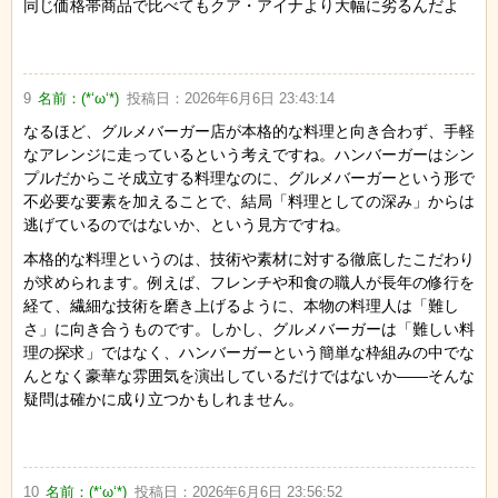
同じ価格帯商品で比べてもクア・アイナより大幅に劣るんだよ
9
名前：
(*‘ω‘*)
投稿日：
2026年6月6日 23:43:14
なるほど、グルメバーガー店が本格的な料理と向き合わず、手軽
なアレンジに走っているという考えですね。ハンバーガーはシン
プルだからこそ成立する料理なのに、グルメバーガーという形で
不必要な要素を加えることで、結局「料理としての深み」からは
逃げているのではないか、という見方ですね。
本格的な料理というのは、技術や素材に対する徹底したこだわり
が求められます。例えば、フレンチや和食の職人が長年の修行を
経て、繊細な技術を磨き上げるように、本物の料理人は「難し
さ」に向き合うものです。しかし、グルメバーガーは「難しい料
理の探求」ではなく、ハンバーガーという簡単な枠組みの中でな
んとなく豪華な雰囲気を演出しているだけではないか——そんな
疑問は確かに成り立つかもしれません。
10
名前：
(*‘ω‘*)
投稿日：
2026年6月6日 23:56:52