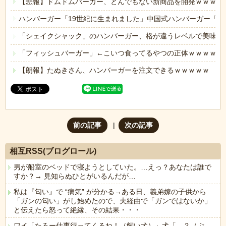
【悲報】ドムドムバーガー、とんでもない新商品を開発ｗｗｗｗ
ハンバーガー「19世紀に生まれました」中国式ハンバーガー「8
「シェイクシャック」のハンバーガー、格が違うレベルで美味い
「フィッシュバーガー」←こいつ食ってるやつの正体ｗｗｗｗｗ
【朗報】たぬきさん、ハンバーガーを注文できるｗｗｗｗｗ
前の記事
次の記事
相互RSS(ブログロール)
男が船室のベッドで寝ようとしていた。…えっ？あなたは誰で
すか？→ 見知らぬひとがいるんだが…
私は『匂い』で “病気” が分かる→ある日、義弟嫁の子供から
「ガンの匂い」がし始めたので、夫経由で「ガンではないか」
と伝えたら怒って絶縁、その結果・・・
ワイ「たろー仕事行ってくるね！（飼い犬）」犬「…？（ぷ