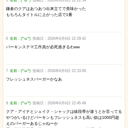
5
名前：
(*‘ω‘*)
投稿日：
2026年6月6日 22:22:34
鎌倉のクアはあつあつ出来立てで美味かった
もちろんタイトルに上がった店で1番
6
名前：
(*‘ω‘*)
投稿日：
2026年6月6日 22:29:42
バーキンステマ工作員が必死過ぎるわww
7
名前：
(*‘ω‘*)
投稿日：
2026年6月6日 22:33:00
フレッシュネスバーガーかなあ
8
名前：
(*‘ω‘*)
投稿日：
2026年6月6日 22:45:49
クア・アイナとシェイク・シャックは値段帯が違うとか言ってる
やつがいるけどバーキンもフレッシュネスも高い奴は1000円超
えのバーガーあるじゃねーか