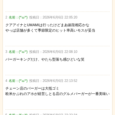
2
名前：
(*‘ω‘*)
投稿日：
2026年6月6日 22:05:20
クアアイナとUMAMIは行ったけどまあ値段相応かな
やっぱ店舗が多くて季節限定のヒット率高いモスが妥当
3
名前：
(*‘ω‘*)
投稿日：
2026年6月6日 22:08:10
バーガーキングだけ、やたら型落ち感ひどいな笑
4
名前：
(*‘ω‘*)
投稿日：
2026年6月6日 22:13:52
チェーン店のバーガーは大抵ゴミ
欧米かぶれのアホが経営しとる店のグルメバーガーが一番美味い