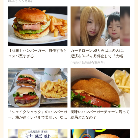
けをしたぞｗｗｗｗ
PR(Rチャンネル)
【悲報】ハンバーガー、自作すると
カードローン50万円以上の人は、
コスパ悪すぎる
返済を3～6ヶ月停止して『大幅に
減額してから返済...
PR(渋谷法務総合事務所)
「シェイクシャック」のハンバーガ
美味いハンバーガーチェーン店って
ー、格が違うレベルで美味い。なん
結局どこなの？
でお前ら食わんの...