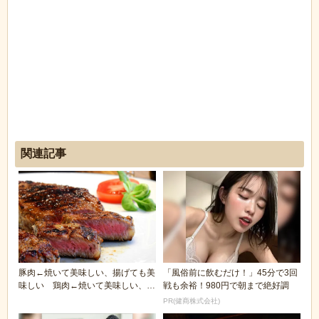
関連記事
豚肉←焼いて美味しい、揚げても美
「風俗前に飲むだけ！」45分で3回
味しい 鶏肉←焼いて美味しい、揚
戦も余裕！980円で朝まで絶好調
げても美味しい
PR(健商株式会社)