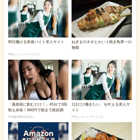
明日働ける単発バイト求人サイト
ねぎまのネギとかいう焼き鳥界一の
無能
PR(ショットワークス)
「風俗前に飲むだけ！」45分で3回
1日だけ働きたい、を叶える求人サ
戦も余裕！980円で朝まで絶好調
イト
PR(健商株式会社)
PR(ショットワークス)