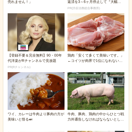
売れません！」
返済を3～6ヶ月停止して『大幅に
減額してから返済...
PR(渋谷法務総合事務所)
【登録不要＆完全無料】90・00年
鶏肉「安くて多くて美味いです。」
代洋楽がRチャンネルで見放題
←コイツが肉界で1位になれない理
由は？
PR(Rチャンネル)
ワイ、カレーは牛肉より豚肉の方が
牛肉、豚肉、鶏肉の中からひとつ戦
美味いと悟る🍛
力外通告しなければならないとした
ら