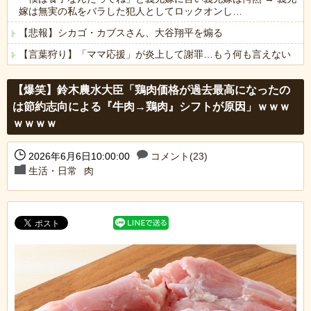
嫁は無実の私をバラした犯人としてロックオンし…
【悲報】シカゴ・カブスさん、大谷翔平を煽る
【言葉狩り】「ママ応援」が炎上して謝罪…もう何も言えない
Powered by livedoor 相互RSS
【爆笑】鈴木農水大臣「鶏肉価格が過去最高になったの
は節約志向による『牛肉→鶏肉』シフトが原因」ｗｗｗ
ｗｗｗｗ
2026年6月6日10:00:00
コメント(23)
生活・日常
肉