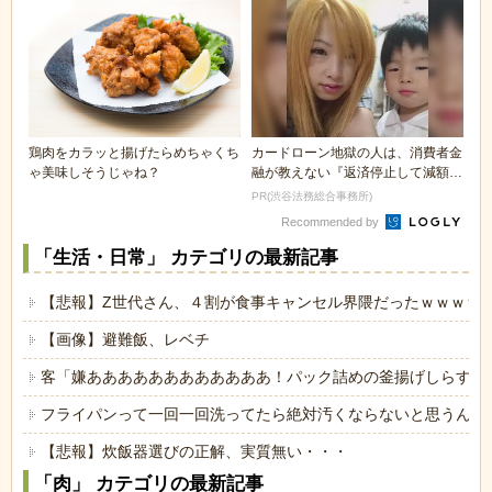
鶏肉をカラッと揚げたらめちゃくち
カードローン地獄の人は、消費者金
ゃ美味しそうじゃね？
融が教えない『返済停止して減額・
免除する方法』で...
PR(渋谷法務総合事務所)
Recommended by
「生活・日常」 カテゴリの最新記事
【悲報】Z世代さん、４割が食事キャンセル界隈だったｗｗｗｗ
【画像】避難飯、レベチ
客「嫌ああああああああああああ！パック詰めの釜揚げしらすに
フライパンって一回一回洗ってたら絶対汚くならないと思うんや
【悲報】炊飯器選びの正解、実質無い・・・
「肉」 カテゴリの最新記事