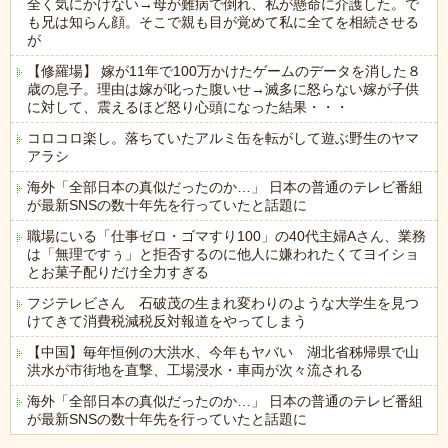
全く気にかけない→母が難病で倒れ、私が懸命に介護した。で
も兄は知らん顔。そこで親も目が覚めて私に全てを相続させる
が
【修羅場】 嫁が11年で100万かけたゲームのデータを消した８
歳の息子。理由は嫁が叱った腹いせ→滅多に怒らない嫁が子供
に対して、震えるほど怒り心頭になった結果・・・
コロコロ楽し。落ちていたアルミ缶を転がして遊ぶ野生のヤマ
アラシ
海外「全部日本の真似だったのか…」 日本の普通のテレビ番組
が最新SNSの数十年先を行っていたと話題に
職場にいる「仕事ゼロ・ゴマすり100」の40代主婦Aさん、業務
は「無理ですぅ」と拒否するのに他人に嫌われたくてヨイショ
とお菓子配りだけ全力すぎる
フジテレビさん 石破茂の生まれ変わりのような大学生を見つ
けてきて消費税減税反対報道をやってしまう
【中国】毎年恒例の大洪水、今年もヤバい 湖北省秭帰県で山
洪水が市街地を直撃、工場浸水・車両が次々流される
海外「全部日本の真似だったのか…」 日本の普通のテレビ番組
が最新SNSの数十年先を行っていたと話題に
Powered by livedoor 相互RSS