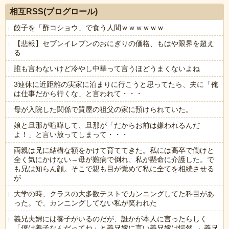
相互RSS(ブログロール)
餃子を「酢コショウ」で食う人間ｗｗｗｗｗｗ
【悲報】セブンイレブンのおにぎりの価格、もはや限界を超え
る
誰も言わないけど冷やし中華って言うほどうまくないよね
3連休に近距離の実家に泊まりに行こうと思ってたら、夫に「俺
は仕事だから行くな」と言われて・・・
母が入院した関係で質屋の祖父の家に預けられていた。
娘と旦那が喧嘩して、旦那が「だからお前は嫌われるんだ
よ！」と言い放ってしまって・・・
両親は兄に結構な額をかけて育ててきた。私には高卒で働けと
全く気にかけない→母が難病で倒れ、私が懸命に介護した。で
も兄は知らん顔。そこで親も目が覚めて私に全てを相続させる
が
大学の時、クラスの大多数テストでカンニングしてた科目があ
った。で、カンニングしてない私が笑われた
義兄夫婦には養子がいるのだが、誰かが本人に言ったらしく
「僕は養子なんだってね」と義兄嫁に言い義兄嫁は愕然 → 義兄