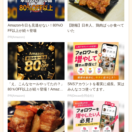
Amazon今日も見逃せない！80%O
【朗報】日本人、鶏肉ばっか食べて
FF以上が続々登場
いた
PR(Amazon)
「え、こんなセールやってたの？」
SNSアカウントを着実に成長。実は
80％OFF以上が続々登場！Amazon
みんなココ使ってます。
の本気が...
PR(Amazon)
PR(Dreaw合同会社)