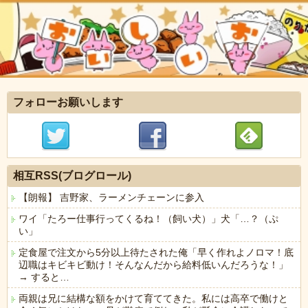
フォローお願いします
相互RSS(ブログロール)
【朗報】 吉野家、ラーメンチェーンに参入
ワイ「たろー仕事行ってくるね！（飼い犬）」犬「…？（ぷ
い」
定食屋で注文から5分以上待たされた俺「早く作れよノロマ！底
辺職はキビキビ動け！そんなんだから給料低いんだろうな！」
→ すると…
両親は兄に結構な額をかけて育ててきた。私には高卒で働けと