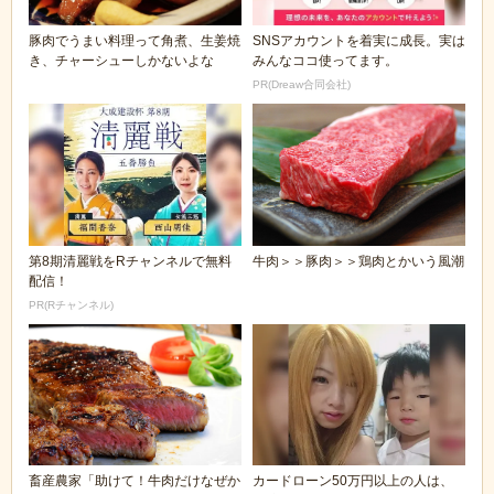
豚肉でうまい料理って角煮、生姜焼
SNSアカウントを着実に成長。実は
き、チャーシューしかないよな
みんなココ使ってます。
PR(Dreaw合同会社)
第8期清麗戦をRチャンネルで無料
牛肉＞＞豚肉＞＞鶏肉とかいう風潮
配信！
PR(Rチャンネル)
畜産農家「助けて！牛肉だけなぜか
カードローン50万円以上の人は、