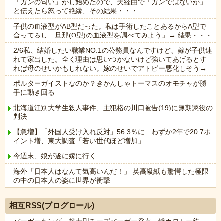
「ガンの匂い」がし始めたので、夫経由で「ガンではないか」
と伝えたら怒って絶縁、その結果・・・
子供の血液型がAB型だった。私は手術したことあるからA型で
合ってるし…旦那(O型)の血液型を調べてみよう」→ 結果・・・
2/6私、結婚したい職業NO.1の公務員なんですけど、嫁が子供連
れて家出した。全く理由は思いつかないけど強いてあげるとす
れば母のせいかもしれない。嫁のせいでアトピー悪化しそう→
ポルターガイストなのか？きかんしゃトーマスのオモチャが勝
手に動き回る
北海道江別大学生殺人事件、主犯格の川口被告(19)に無期懲役の
判決
【急増】「外国人受け入れ反対」56.3％に わずか2年で20.7ポ
イント増、東大調査「若い世代ほど増加」
今週末、娘が遂に嫁に行く
海外「日本人はなんて気高いんだ！」 英高級紙も驚愕した極限
の中の日本人の姿に世界が衝撃
Powered by livedoor 相互RSS
相互RSS(ブログロール)