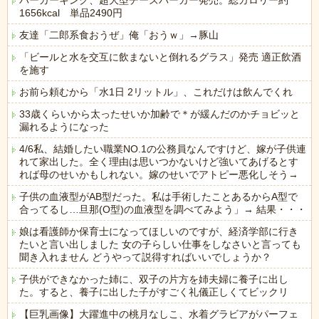
バーガーキング、超大型チーズバーガー発売。総カロリー約
1656kcal 単品2490円
友達「二郎系食おうぜ」俺「おうｗ」→豚山
「ビールと水を交互に飲まないと倒れるグラス」発売 適正飲酒
を施す
お前ら頼むから「水1日 2リットル」、これだけは飲んでくれ
33歳くらいから太ったせいか加齢で＊が緩んだのかチョビッと
漏れるようになった
4/6私、結婚したい職業NO.1の公務員なんですけど、嫁が子供連
れて家出した。全く理由は思いつかないけど強いてあげるとす
れば母のせいかもしれない。嫁のせいでアトピー悪化しそう→
子供の血液型がAB型だった。私は手術したことあるからA型で
合ってるし…旦那(O型)の血液型を調べてみよう」→ 結果・・・
娘は看護師か保育士になってほしいのですが、経済学部に行き
たいと言い出しました 女の子らしい仕事をしなさいと言っても
聞き入れません どうやって説得すればいいでしょうか？
子供ができなかった姉に、双子の片方を姉夫婦に養子に出し
た。すると、養子に出した子がすごく礼儀正しくてビックリ
【巨乳画像】大躍進中の桃月なしこ、水着グラビアがパーフェ