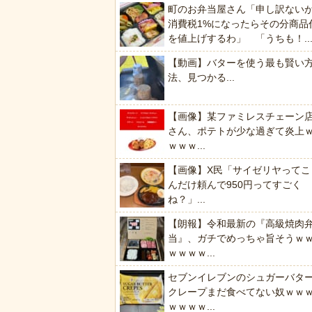
町のお弁当屋さん「申し訳ない
消費税1%になったらその分商品
を値上げするわ」 「うちも！..
【動画】バターを使う最も賢い
法、見つかる...
【画像】某ファミレスチェーン
さん、ポテトが少な過ぎて炎上
ｗｗｗ...
【画像】X民「サイゼリヤってこ
んだけ頼んで950円ってすごく
ね？」...
【朗報】令和最新の『高級焼肉
当』、ガチでめっちゃ旨そうｗ
ｗｗｗｗ...
セブンイレブンのシュガーバタ
クレープまだ食べてない奴ｗｗ
ｗｗｗｗ...