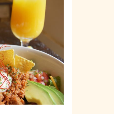
d by livedoor 相互RSS