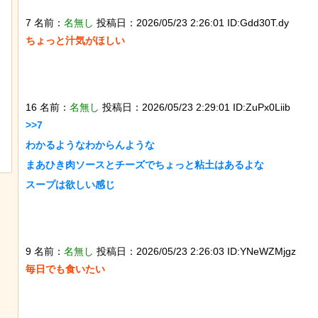
7 名前：
名無し
投稿日：2026/05/23 2:26:01 ID:Gdd30T.dy
ちょっと汁気がほしい

16 名前：
名無し
投稿日：2026/05/23 2:29:01 ID:ZuPx0Liib
【ネタ】玄関ドアに貼るとセールスを
>>7

撃退できる？ あまりに“諸刃の剣”なラ
イフハックが話題にｗ
わかるようなわからんような

まあひき肉ソースとチーズでちょっと粘土はあるよな

スープは欲しい感じ

9 名前：
名無し
投稿日：2026/05/23 2:26:03 ID:YNeWZMjgz
毎日でも食いたい
