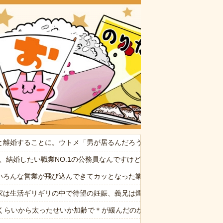
おいしいお
たかれ「病気だからって甘えるな！旦那様の為に家事をしろ！」夫が無
と離婚することに。ウトメ「男が居るんだろう、それで男に色々入れら
ぷい」
6私、結婚したい職業NO.1の公務員なんですけど、嫁が子供連れて家
いろんな営業が飛び込んできてカッとなった業者「うちで飼ってる犬の
がらスピーチ
家は生活ギリギリの中で待望の妊娠、義兄は煙草酒趣味を止めず家計は
ぎるwww
歳くらいから太ったせいか加齢で＊が緩んだのかチョビッと漏れるように