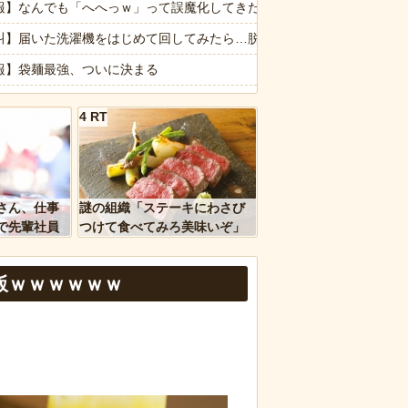
ギリスの道路工事現場で発見
報】なんでも「へへっｗ」って誤魔化してきたワイの末路がこちらｗｗ
れる日々に限界！「この時期は知育おもちゃが〜」と理想論を語り、義
叫】届いた洗濯機をはじめて回してみたら…脱水で踊り出したｗｗｗｗ
報】袋麺最強、ついに決まる
さん 値上げして改悪していたことがバレて炎上中
ウエッセン公式、またこういうのでいい丼をポスト
4 RT
ｗｗ」 ほか
のサンマは少なく小さい 国の研究機関は「これまでになく厳しい年にな
、国防総省職員数千人をウソ発見器にかける方針
屋 ← これ見たことある？野菜とかスーパーで買うじゃん
像】セブンイレブン、ついに神商品を販売
さん、仕事
謎の組織「ステーキにわさび
など盛りだくさん
二朗、橋本愛との騒動で主演映画が完全白紙へｗｗｗｗｗ
で先輩社員
つけて食べてみろ美味いぞ」
ｗｗｗｗ
ワイ「んなわけないだろｗ」
Cの事をイーティーシーってゆってる奴がいたｗｗｗｗｗｗｗ
飯ｗｗｗｗｗｗ
のコープにいる爺さん、隙あらば他人のカゴに商品を入れようとする
報】味噌ラーメンで行列、出来ない