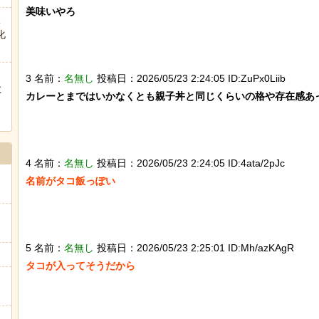
美味いやろ

ヒーローのサバイバルアクション Siege Survivors
こ
化
3 名前：
名無し
投稿日：2026/05/23 2:24:05 ID:ZuPx0Liib
に
カレーとまではいかなくとも親子丼と同じくらいの格や存在感あっ
Powered by livedoor 相互RSS
ぅ
4 名前：
名無し
投稿日：2026/05/23 2:24:05 ID:4ata/2pJc
名前がタコ飯っぽい

5 名前：
名無し
投稿日：2026/05/23 2:25:01 ID:Mh/azKAgR
」
タコが入ってそうだから
