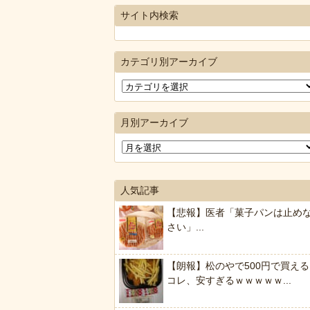
サイト内検索
カテゴリ別アーカイブ
月別アーカイブ
人気記事
【悲報】医者「菓子パンは止め
さい」...
【朗報】松のやで500円で買える
コレ、安すぎるｗｗｗｗｗ...