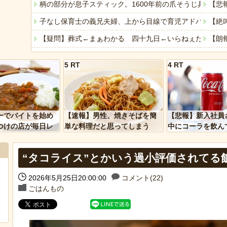
柄の部分が息子スティック。1600年前の爪そうじ具をイ
【悲
子なし保育士の義兄夫婦、上から目線で育児アドバイスさ
【絶
【疑問】葬式←まぁわかる 四十九日←いらねぇだろ
【朗
【ディズニー】高級ホテルでお馴染みのホテルミラコスタ
シャ
5 RT
4 RT
「アメリカのヤンキーがアジア人にケンカを売った結果ｗ
今年
「あなたはアメリカを愛していますか」「はい」トランプ
八百
ヒーローのサバイバルアクション Siege Survivors
【画
ーでバイトを始め
【速報】男性、焼きそばを簡
【悲報】新入社員
【中国】パトカーの前で好演技www当たり屋やお煽り運転
佐藤
つけの店が毎日レ
単な料理だと思ってしまう
中にコーラを飲ん
ーを大量に買って
に怒られてしまう
ET
“タコライス”とかいう過小評価されてる
近所
【悲
2026年5月25日20:00:00
コメント(22)
Powered by livedoor 相互RSS
ごはんもの