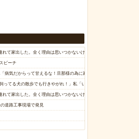
子供連れて家出した。全く理由は思いつかないけど強いてあげるとすれば
スピーチ
れ「病気だからって甘えるな！旦那様の為に家事をしろ！」夫が無職に
飼ってる犬の散歩でも行きやがれ！」私「いいんですか！」→ すると
子供連れて家出した。全く理由は思いつかないけど強いてあげるとすれば
スの道路工事現場で発見
限の中の日本人の姿に世界が衝撃