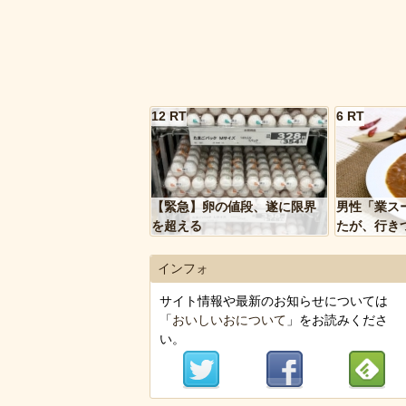
12 RT
6 RT
【緊急】卵の値段、遂に限界
男性「業ス
を超える
たが、行き
トルトカレ
いく…」
インフォ
サイト情報や最新のお知らせについては
「
おいしいおについて
」をお読みくださ
い。