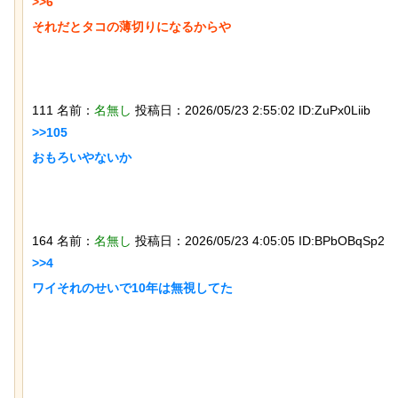
>>6

それだとタコの薄切りになるからや

111 名前：
名無し
投稿日：2026/05/23 2:55:02 ID:ZuPx0Liib
>>105

おもろいやないか

歴史的な木星系探査機打ち上げにナマ
ケモノが立ち会っていた件
164 名前：
名無し
投稿日：2026/05/23 4:05:05 ID:BPbOBqSp2
>>4

ワイそれのせいで10年は無視してた

【動画】大阪人、だんじりにぶっ潰さ
れる