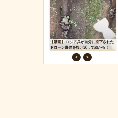
リカで一番『人種差別』
【動画】 ロシア兵が自分に投下された
ジア人が行くとこうなる!!
ドローン爆弾を投げ返して助かる！！
<
>