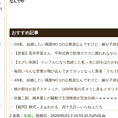
なんでや

が
代
.
方
おすすめ記事
店
2/6私、結婚したい職業NO.1の公務員なんですけど、嫁が
ｗ
【悲報】高市早苗さん、平和式典で防弾ガラスに囲われながら
【エグい末路】 インフルになり気絶した私→夫に顔をはたか
毎回いろんな営業が飛び込んできてカッとなった業者「うちで
4/6私、結婚したい職業NO.1の公務員なんですけど、嫁が
弁
柄の部分が息子スティック。1600年前の爪そうじ具をイギリ
ｗ
佐藤二朗、橋本愛との騒動で主演映画が完全白紙へｗｗｗｗｗ
ー
【疑問】葬式←まぁわかる 四十九日←いらねぇだろ
ｗ
2 名前：
名無し
投稿日：2026/05/23 2:24:03 ID:ZuPx0Liib
海外「日本人はなんて気高いんだ！」 英高級紙も驚愕した極