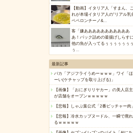
【動画】イタリア人「すまん、
れが本場イタリア人の”リアル乳
ペペロンチーノ&...
客「嫌あああああああああああ
あ！パック詰めの釜揚げしらす
他の魚が入ってるぅぅぅぅぅぅ
ぅ...
最新記事
バカ「アジフライうめーｗｗｗ」ワイ「ほ
ーい(ケチャップを取り上げる)」
【画像】「おにぎりリヤカー」の美人店主
が店舗をオープンｗｗｗｗｗ
【悲報】しゃぶ葉公式「2番ピッチャー肉
【悲報】冷水カップヌードル、一瞬で廃れ
るｗｗｗｗｗ
【画像】セブンイレブンのバイト「AIにち