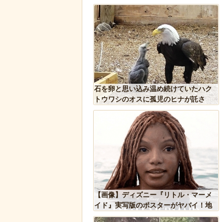
った象、保護区で義足を
石を卵と思い込み温め続けていたハク
歩けるように！
トウワシのオスに孤児のヒナが託さ
れ、お世話をするように【続編】
れた物、発煙筒ではなく
【画像】ディズニー『リトル・マーメ
判明
イド』実写版のポスターがヤバイ！地
獄の黙示録みたい