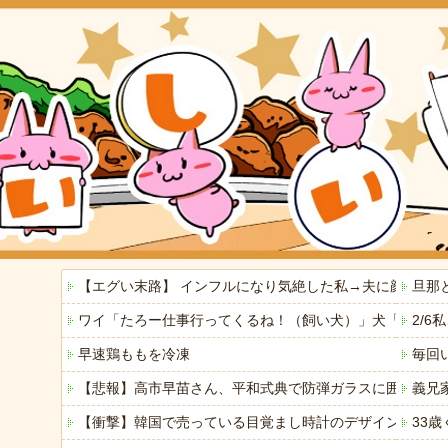
【エグい末路】 インフルになり気絶した私→夫に顔をは
旦那
ワイ「たろー仕事行ってくるね！（飼い犬）」犬「…？（
2/
早速鶏ももを冷凍
毎回
【悲報】高市早苗さん、平和式典で防弾ガラスに囲われな
義兄
【衝撃】韓国で売っている目覚まし時計のデザインが悪夢す
33