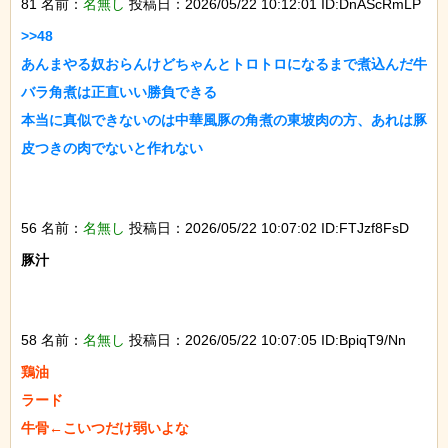
81 名前：
名無し
投稿日：2026/05/22 10:12:01 ID:DnAScRmLP
>>48

あんまやる奴おらんけどちゃんとトロトロになるまで煮込んだ牛
バラ角煮は正直いい勝負できる

本当に真似できないのは中華風豚の角煮の東坡肉の方、あれは豚
皮つきの肉でないと作れない

56 名前：
名無し
投稿日：2026/05/22 10:07:02 ID:FTJzf8FsD
豚汁

58 名前：
名無し
投稿日：2026/05/22 10:07:05 ID:BpiqT9/Nn
鶏油

ラード

牛骨←こいつだけ弱いよな
