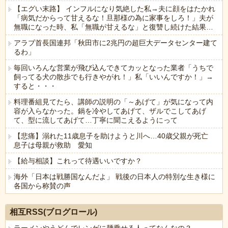
【エグい末路】 インフルになり気絶した私→夫に顔をはたかれ
「病気だからって甘えるな！旦那様の為に家事をしろ！」夫が
無職になった時、私「無職が甘えるな」と復讐し続けた結果…
アラブ首長国連邦「秋田市に2兆円の超巨大データセンター建て
るわ」
毎回いろんな営業が飛び込んできてカッとなった業者「うちで
飼ってる犬の散歩でも行きやがれ！」私「いいんですか！」→
すると・・・
料理番組見てたら、講師の説明の「～あげて」が気になって内
容が入らなかった。鍋を冷やしてあげて、ザルでこしてあげ
て、型に流してあげて…丁寧に聞こえるようにって
【悲痛】溺れた11歳息子を助けようと川へ…40歳父親が死亡
息子は母親が救助 愛知
【給与相談】これって待遇いいですか？
海外「日本は戦勝国なんだよ」 戦後の日本人の特別な生き様に
各国から称賛の声
Powered by livedoor 相互RSS
相互RSS(ブログロール)