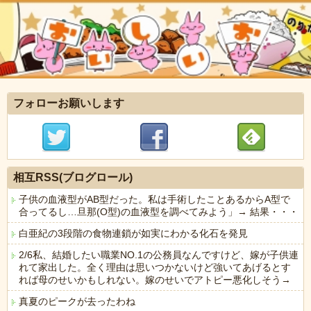
フォローお願いします
相互RSS(ブログロール)
子供の血液型がAB型だった。私は手術したことあるからA型で
合ってるし…旦那(O型)の血液型を調べてみよう」→ 結果・・・
白亜紀の3段階の食物連鎖が如実にわかる化石を発見
2/6私、結婚したい職業NO.1の公務員なんですけど、嫁が子供連
れて家出した。全く理由は思いつかないけど強いてあげるとす
れば母のせいかもしれない。嫁のせいでアトピー悪化しそう→
真夏のピークが去ったわね