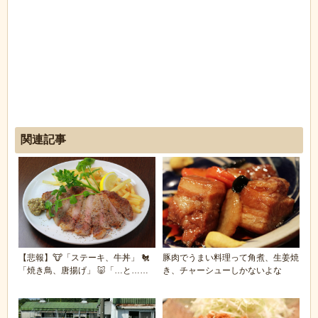
関連記事
【悲報】🐮「ステーキ、牛丼」 🐔
豚肉でうまい料理って角煮、生姜焼
「焼き鳥、唐揚げ」 🐷「…と…ト
き、チャーシューしかないよな
ンテキ…」