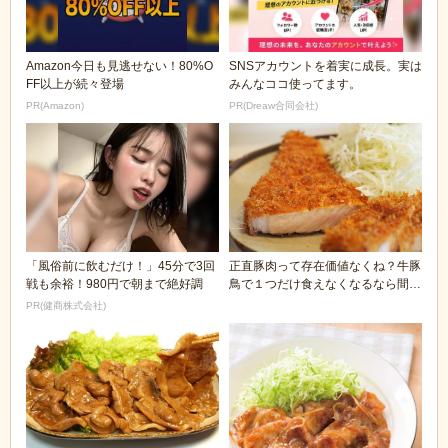
Amazon今日も見逃せない！80%O
SNSアカウントを着実に成長。実は
FF以上が続々登場
みんなココ使ってます。
PR(Amazon)
PR(Dreaw合同会社)
「風俗前に飲むだけ！」45分で3回
正直豚肉って存在価値なくね？牛豚
戦も余裕！980円で朝まで絶好調
鳥で１つだけ食えなくなるなら間違
いなく豚だろ？
PR(健商株式会社)