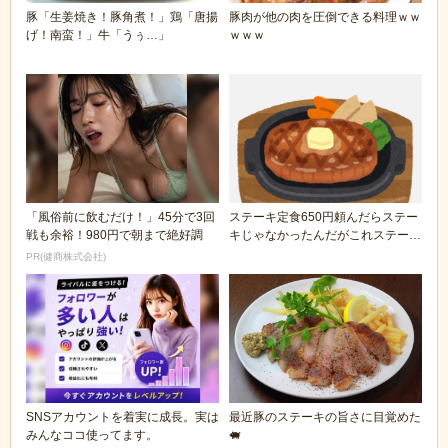
豚「生姜焼き！豚角煮！」鶏「唐揚
豚肉が他の肉を圧倒できる料理ｗｗ
げ！南蛮！」牛「うぅ…」
ｗｗｗ
「風俗前に飲むだけ！」45分で3回
ステーキ定食650円頼んだらステー
戦も余裕！980円で朝まで絶好調
キじゃなかったんだがこれステーキ
なん？
PR(健商株式会社)
SNSアカウントを着実に成長。実は
最近豚のステーキの旨さに目覚めた
みんなココ使ってます。
🐖