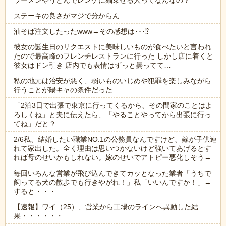
ラーメンやうどんでレンゲに麺乗せる人ってなんなの？
ステーキの良さがマジで分からん
油そば注文したったwww→その感想は･･･⁉
彼女の誕生日のリクエストに美味しいものが食べたいと言われ
たので最高峰のフレンチレストランに行った しかし店に着くと
彼女はドン引き 店内でも表情はずっと曇ってて…
私の地元は治安が悪く、弱いものいじめや犯罪を楽しみながら
行うことが陽キャの条件だった
「2泊3日で出張で東京に行ってくるから、その間家のことはよ
ろしくね」と夫に伝えたら、「やることやってから出張に行っ
てね」だと？
2/6私、結婚したい職業NO.1の公務員なんですけど、嫁が子供連
れて家出した。全く理由は思いつかないけど強いてあげるとす
れば母のせいかもしれない。嫁のせいでアトピー悪化しそう→
毎回いろんな営業が飛び込んできてカッとなった業者「うちで
飼ってる犬の散歩でも行きやがれ！」私「いいんですか！」→
すると・・・
【速報】ワイ（25）、営業から工場のラインへ異動した結
果・・・・・・