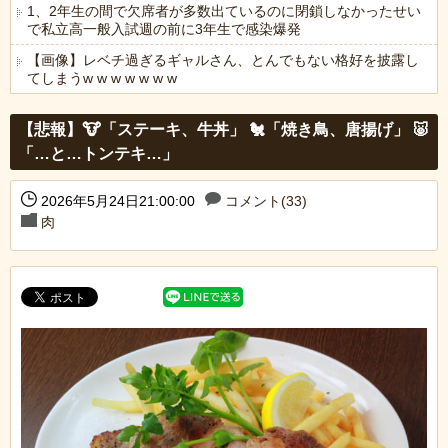
1、2年生の間で欠席者が多数出ているのに閉鎖しなかったせい
で私立高一般入試週の前に3年生で感染爆発
【画像】レベチ過ぎるギャルさん、とんでもない格好を披露し
てしまうw w w w w w w
Powered by livedoor 相互RSS
【悲報】🐮「ステーキ、牛丼」 🐔「焼き鳥、唐揚げ」 🐷
「…と…トンテキ…」
2026年5月24日21:00:00
コメント(33)
肉