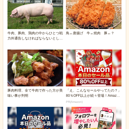
牛肉、豚肉、鶏肉の中からひとつ戦
鳥←唐揚げ 牛←焼肉 豚←？
力外通告しなければならないとした
ら
豚肉料理、全て牛肉で作った方が美
「え、こんなセールやってたの？」
味い事が判明
80％OFF以上が続々登場！Amazon
の本気が...
PR(Amazon)