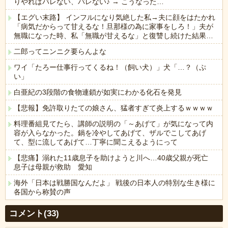
りやればバレない、バレない♪ → こうなった…
【エグい末路】 インフルになり気絶した私→夫に顔をはたかれ
「病気だからって甘えるな！旦那様の為に家事をしろ！」夫が
無職になった時、私「無職が甘えるな」と復讐し続けた結果…
二郎ってニンニク要らんよな
ワイ「たろー仕事行ってくるね！（飼い犬）」犬「…？（ぷ
い」
白亜紀の3段階の食物連鎖が如実にわかる化石を発見
【悲報】免許取りたての娘さん、猛者すぎて炎上するｗｗｗｗ
料理番組見てたら、講師の説明の「～あげて」が気になって内
容が入らなかった。鍋を冷やしてあげて、ザルでこしてあげ
て、型に流してあげて…丁寧に聞こえるようにって
【悲痛】溺れた11歳息子を助けようと川へ…40歳父親が死亡
息子は母親が救助 愛知
海外「日本は戦勝国なんだよ」 戦後の日本人の特別な生き様に
各国から称賛の声
Powered by livedoor 相互RSS
コメント(33)