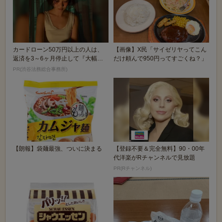
カードローン50万円以上の人は、
【画像】X民「サイゼリヤってこん
返済を3～6ヶ月停止して『大幅に
だけ頼んで950円ってすごくね？」
減額してから返済...
PR(渋谷法務総合事務所)
【朗報】袋麺最強、ついに決まる
【登録不要＆完全無料】90・00年
代洋楽がRチャンネルで見放題
PR(Rチャンネル)