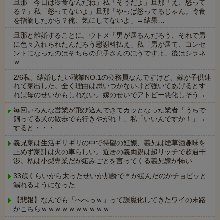
旦那「今日は冷食なんだね」私「そうだよ」旦那「え、怒って
る？」私「怒ってないよ」旦那「やっぱ怒ってるじゃん。冷食
を指摘したから？俺、気にしてないよ」→結果…
旦那と離婚することに。ウトメ「男が居るんだろう、それで男
に色々入れられたんだろう慰謝料払え」私「男が居て、コンセ
ントになったのはそちらの息子さんのほうですよ」後はシラネ
ｗ
2/6私、結婚したい職業NO.1の公務員なんですけど、嫁が子供連
れて家出した。全く理由は思いつかないけど強いてあげるとす
れば母のせいかもしれない。嫁のせいでアトピー悪化しそう→
毎回いろんな営業が飛び込んできてカッとなった業者「うちで
飼ってる犬の散歩でも行きやがれ！」私「いいんですか！」→
すると・・・
義兄家は生活ギリギリの中で待望の妊娠、義兄は煙草酒趣味を
止めず家計は火の車らしい。近居の義両親は超リッチで超過干
渉。私は小梨専業だが妬みごとを言ってくる義兄嫁が怖い
33歳くらいから太ったせいか加齢で＊が緩んだのかチョビッと
漏れるようになった
【悲報】なんでも「へへっｗ」って誤魔化してきたワイの末路
がこちらｗｗｗｗｗｗｗｗｗｗ