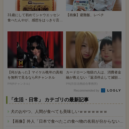
31歳にして初めてシャウエッセン
【画像】避難飯、レベチ
食べたんやが、感想をはっきり言う
🥺🥖
【何があった】マイケル晩年の真相
カードローン地獄の人は、消費者金
を無料で見るならRチャンネル
融が教えない『返済停止して減額・
免除する方法』で...
PR(Rチャンネル)
PR(渋谷法務総合事務所)
Recommended by
「生活・日常」 カテゴリの最新記事
犬のおやつ、人間が食べても美味しいｗｗｗｗｗｗｗ
【画像】外人「日本で食べたこの食べ物の名前が分からない…も