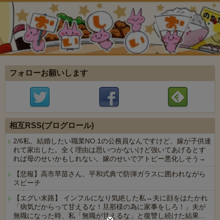
フォローお願いします
相互RSS(ブログロール)
2/6私、結婚したい職業NO.1の公務員なんですけど、嫁が子供連
れて家出した。全く理由は思いつかないけど強いてあげるとす
れば母のせいかもしれない。嫁のせいでアトピー悪化しそう→
【悲報】高市早苗さん、平和式典で防弾ガラスに囲われながら
スピーチ
【エグい末路】 インフルになり気絶した私→夫に顔をはたかれ
「病気だからって甘えるな！旦那様の為に家事をしろ！」夫が
無職になった時、私「無職が甘えるな」と復讐し続けた結果…