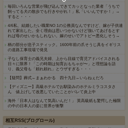
毎回いろんな営業が飛び込んできてカッとなった業者「うちで
飼ってる犬の散歩でも行きやがれ！」私「いいんですか！」→
すると・・・
4/6私、結婚したい職業NO.1の公務員なんですけど、嫁が子供連
れて家出した。全く理由は思いつかないけど強いてあげるとす
れば母のせいかもしれない。嫁のせいでアトピー悪化しそう→
柄の部分が息子スティック。1600年前の爪そうじ具をイギリス
の道路工事現場で発見
子なし保育士の義兄夫婦、上から目線で育児アドバイスされる
日々に限界！「この時期は知育おもちゃが〜」と理想論を語
り、義父母も「頼れ頼れ」とウザすぎる・・・
【疑問】葬式←まぁわかる 四十九日←いらねぇだろ
【ディズニー】高級ホテルでお馴染みのホテルミラコスタさ
ん 値上げして改悪していたことがバレて炎上中
海外「日本人はなんて気高いんだ！」 英高級紙も驚愕した極限
の中の日本人の姿に世界が衝撃
Powered by livedoor 相互RSS
相互RSS(ブログロール)