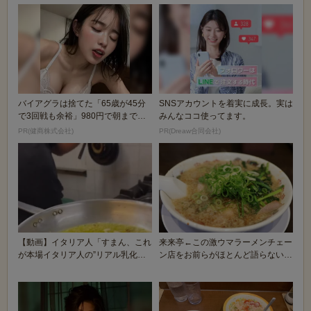
バイアグラは捨てた「65歳が45分
SNSアカウントを着実に成長。実は
で3回戦も余裕」980円で朝まで絶
みんなココ使ってます。
好調！
PR(健商株式会社)
PR(Dreaw合同会社)
【動画】イタリア人「すまん、これ
来来亭←この激ウマラーメンチェー
が本場イタリア人の”リアル乳化ペ
ン店をお前らがほとんど語らない理
ペロンチーノ”な...
由