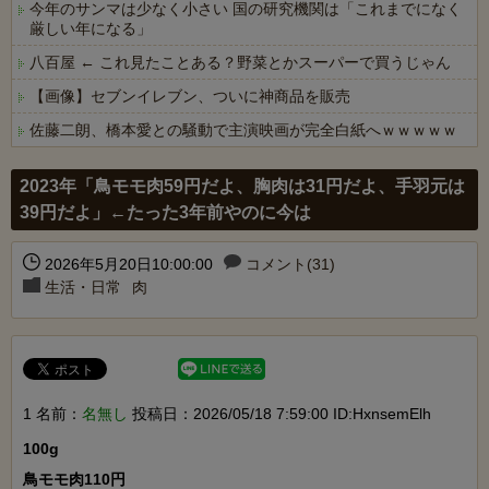
今年のサンマは少なく小さい 国の研究機関は「これまでになく
厳しい年になる」
八百屋 ← これ見たことある？野菜とかスーパーで買うじゃん
【画像】セブンイレブン、ついに神商品を販売
佐藤二朗、橋本愛との騒動で主演映画が完全白紙へｗｗｗｗｗ
Powered by livedoor 相互RSS
2023年「鳥モモ肉59円だよ、胸肉は31円だよ、手羽元は
39円だよ」←たった3年前やのに今は
2026年5月20日10:00:00
コメント(31)
生活・日常
肉
1 名前：
名無し
投稿日：2026/05/18 7:59:00 ID:HxnsemElh
100g

鳥モモ肉110円
