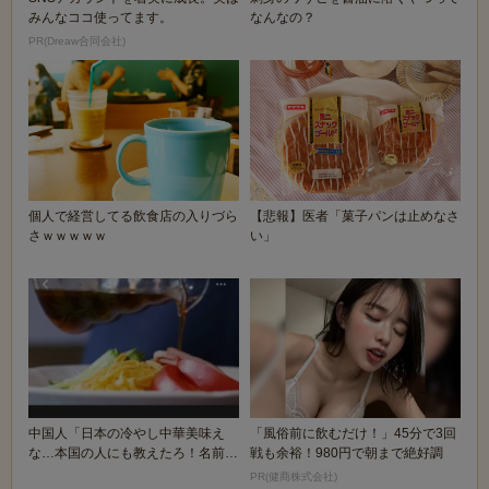
みんなココ使ってます。
なんなの？
PR(Dreaw合同会社)
個人で経営してる飲食店の入りづら
【悲報】医者「菓子パンは止めなさ
さｗｗｗｗｗ
い」
中国人「日本の冷やし中華美味え
「風俗前に飲むだけ！」45分で3回
な…本国の人にも教えたろ！名前
戦も余裕！980円で朝まで絶好調
は…」
PR(健商株式会社)