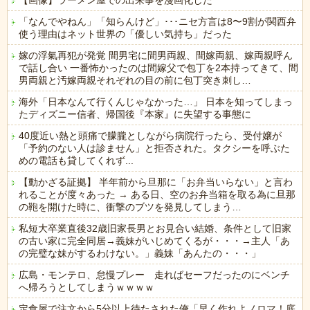
【画像】ラーメン屋での出来事を漫画化した
「なんでやねん」「知らんけど」･･･ニセ方言は8〜9割が関西弁
使う理由はネット世界の「優しい気持ち」だった
嫁の浮氣再犯が発覚 間男宅に間男両親、間嫁両親、嫁両親呼ん
で話し合い 一番怖かったのは間嫁父で包丁を2本持ってきて、間
男両親と汚嫁両親それぞれの目の前に包丁突き刺し…
海外「日本なんて行くんじゃなかった…」 日本を知ってしまっ
たディズニー信者、帰国後『本家』に失望する事態に
40度近い熱と頭痛で朦朧としながら病院行ったら、受付嬢が
「予約のない人は診ません」と拒否された。タクシーを呼ぶた
めの電話も貸してくれず...
【動かざる証拠】 半年前から旦那に「お弁当いらない」と言わ
れることが度々あった → ある日、空のお弁当箱を取る為に旦那
の鞄を開けた時に、衝撃のブツを発見してしまう…
私短大卒業直後32歳旧家長男とお見合い結婚、条件として旧家
の古い家に完全同居→義妹がいじめてくるが・・・→主人「あ
の完璧な妹がするわけない。」義妹「あんたの・・・」
広島・モンテロ、怠慢プレー 走ればセーフだったのにベンチ
へ帰ろうとしてしまうｗｗｗｗ
定食屋で注文から5分以上待たされた俺「早く作れよノロマ！底