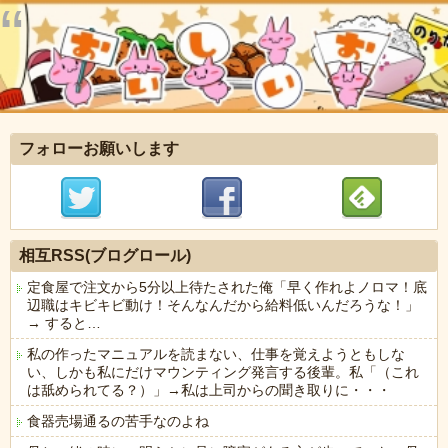
フォローお願いします
相互RSS(ブログロール)
定食屋で注文から5分以上待たされた俺「早く作れよノロマ！底
辺職はキビキビ動け！そんなんだから給料低いんだろうな！」
→ すると…
私の作ったマニュアルを読まない、仕事を覚えようともしな
い、しかも私にだけマウンティング発言する後輩。私「（これ
は舐められてる？）」→私は上司からの聞き取りに・・・
食器売場通るの苦手なのよね