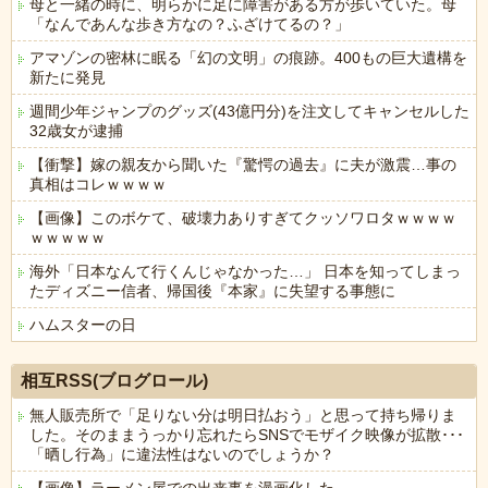
母と一緒の時に、明らかに足に障害がある方が歩いていた。母
「なんであんな歩き方なの？ふざけてるの？」
アマゾンの密林に眠る「幻の文明」の痕跡。400もの巨大遺構を
新たに発見
週間少年ジャンプのグッズ(43億円分)を注文してキャンセルした
32歳女が逮捕
【衝撃】嫁の親友から聞いた『驚愕の過去』に夫が激震…事の
真相はコレｗｗｗｗ
【画像】このボケて、破壊力ありすぎてクッソワロタｗｗｗｗ
ｗｗｗｗｗ
海外「日本なんて行くんじゃなかった…」 日本を知ってしまっ
たディズニー信者、帰国後『本家』に失望する事態に
ハムスターの日
Powered by livedoor 相互RSS
相互RSS(ブログロール)
無人販売所で「足りない分は明日払おう」と思って持ち帰りま
した。そのままうっかり忘れたらSNSでモザイク映像が拡散･･･
「晒し行為」に違法性はないのでしょうか？