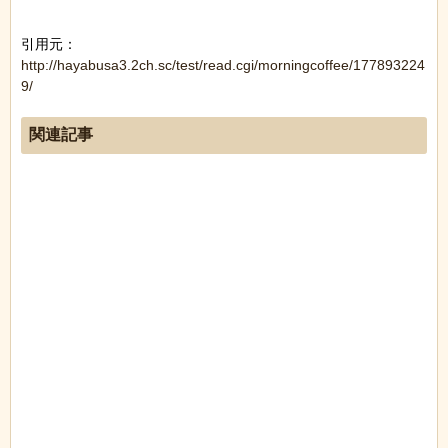
引用元：
http://hayabusa3.2ch.sc/test/read.cgi/morningcoffee/177893224
9/
関連記事