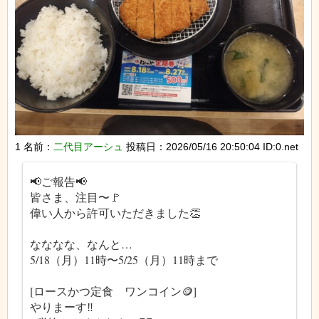
1 名前：
二代目アーシュ
投稿日：2026/05/16 20:50:04 ID:0.net
📢ご報告📢
皆さま、注目〜🚩
偉い人から許可いただきました👏
なななな、なんと…
5/18（月）11時〜5/25（月）11時まで
[ロースかつ定食 ワンコイン🪙]
やりまーす‼️