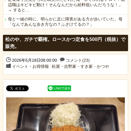
辺職はキビキビ動け！そんなんだから給料低いんだろうな！」
→ すると…
母と一緒の時に、明らかに足に障害がある方が歩いていた。母
「なんであんな歩き方なの？ふざけてるの？」
Powered by livedoor 相互RSS
松のや、ガチで覇権。ロースかつ定食を500円（税抜）で
販売。
2026年5月18日08:00:00
コメント(23)
イベント・お得情報
松屋・吉野家・すき家・かつや