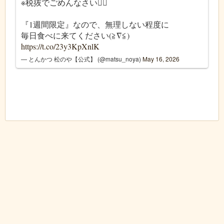
※税抜でごめんなさい🙇‍♀️
『1週間限定』なので、無理しない程度に
毎日食べに来てください(≧∇≦)
https://t.co/23y3KpXnlK
— とんかつ 松のや【公式】 (@matsu_noya)
May 16, 2026