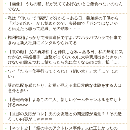
【画像】 うちの猫、私が見ててあげないとご飯食べないのなん
でなん
私は『匂い』で “病気” が分かる→ある日、義弟嫁の子供から
「ガンの匂い」がし始めたので、夫経由で「ガンではないか」
と伝えたら怒って絶縁、その結果・・・
権利権利ばっかりで法律違反ですよパワハラパワハラで仕事で
きねぇ新入社員にメンタルやられてる
【裏の顔】 父の再婚相手と仲良しな私→ある日、私の帰宅に気
付かない再婚相手「血繋がってないのに大学費用出さなきゃい
けないの腹立つわ…姑だったら先に亡くなるのに笑」私「…」
ワイ「たろー仕事行ってくるね！（飼い犬）」犬「…？（ぷ
い」
謎の気配を感じたり、幻覚が見える非日常的な体験をする人は
意外と多い
【悲報画像】よゐこの二人、新しいゲームチャンネルを立ち上
げるwwww
【旦那の反応がコレ】夫の女友達との闇交際が発覚？！その恐
ろしい内容が…ｗｗｗｗ
【ネット史】「鏡の中のアクトレス事件」夫は正しかったの