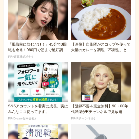
「風俗前に飲むだけ！」45分で3回
【画像】自衛隊がスコップを使って
戦も余裕！980円で朝まで絶好調
大量のカレーを調理「不衛生」と批
判殺到
PR(健商株式会社)
SNSアカウントを着実に成長。実は
【登録不要＆完全無料】90・00年
みんなココ使ってます。
代洋楽がRチャンネルで見放題
PR(Dreaw合同会社)
PR(Rチャンネル)