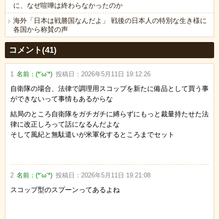
に、なぜ喧嘩は終わらなかったのか
海外「日本は戦勝国なんだよ」 戦後の日本人の特別な生き様に
各国から称賛の声
Powered by livedoor 相互RSS
コメント(41)
1
名前：
(*‘ω‘*)
投稿日：
2026年5月11日 19:12:26
自衛隊の場合、法律で調理用スコップを新たに備品として買う事
ができないって事情もあるからな
結局のところ自衛隊をガチガチに縛らずにもっと裁量持たせた法
律に改正しろって話になるんだよな
そして風紀と無駄遣いが米軍化するところまでセット
2
名前：
(*‘ω‘*)
投稿日：
2026年5月11日 19:21:08
スコップ型のスプーンってあるよね