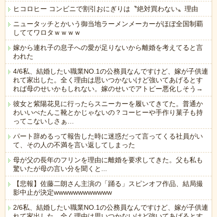
ヒコロヒー コンビニで割引おにぎりは〝絶対買わない〟理由
ニュータッチとかいう御当地ラーメンメーカーがほぼ全国制覇
しててワロタｗｗｗｗ
嫁から連れ子の息子への愛が足りないから離婚を考えてると言
われた
4/6私、結婚したい職業NO.1の公務員なんですけど、嫁が子供連
れて家出した。全く理由は思いつかないけど強いてあげるとす
れば母のせいかもしれない。嫁のせいでアトピー悪化しそう→
彼女と紫陽花見に行ったらスニーカーを履いてきてた。普通か
わいいぺたんこ靴とかじゃないの？コーヒーや手作り菓子も持
ってこないしさぁ…
パート辞めるって報告した時に迷惑だって言ってくる社員がい
て、その人の不満を言い返してしまった
母が父の長年のフリンを理由に離婚を要求してきた。父も私も
驚いたが母の言い分を聞くと...
【悲報】佐藤二朗さん主演の「踊る」スピンオフ作品、結局撮
影中止が決定wwwwwwwwwwww
2/6私、結婚したい職業NO.1の公務員なんですけど、嫁が子供連
れて家出した。全く理由は思いつかないけど強いてあげるとす