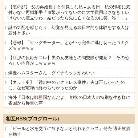
【裏の顔】 父の再婚相手と仲良しな私→ある日、私の帰宅に気
付かない再婚相手「血繋がってないのに大学費用出さなきゃい
けないの腹立つわ…姑だったら先に亡くなるのに笑」私「…」
謎の気配を感じたり、幻覚が見える非日常的な体験をする人は
意外と多い
【悲報】「ビッグモーター」とかいう完全に逃げ切ったゴミク
ズｗｗｗｗｗ
【旦那の反応がコレ】夫の女友達との闇交際が発覚？！その恐
ろしい内容が…ｗｗｗｗ
爆走ハムスターさん ダイナミックかわいい
【ネット史】「鏡の中のアクトレス事件」夫は正しかったの
に、なぜ喧嘩は終わらなかったのか
海外「日本は戦勝国なんだよ」 戦後の日本人の特別な生き様に
各国から称賛の声
Powered by livedoor 相互RSS
相互RSS(ブログロール)
「ビールと水を交互に飲まないと倒れるグラス」発売 適正飲酒
を施す