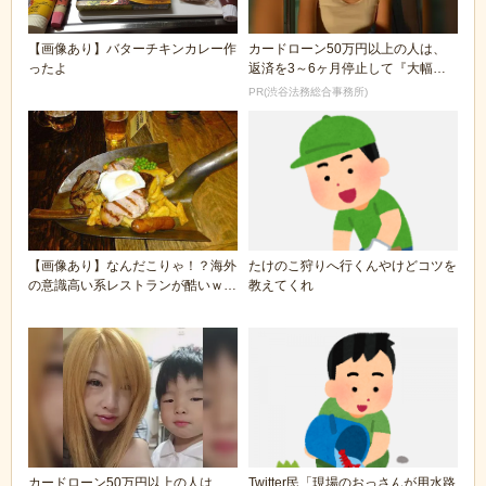
【画像あり】バターチキンカレー作
カードローン50万円以上の人は、
ったよ
返済を3～6ヶ月停止して『大幅に
減額してから返済...
PR(渋谷法務総合事務所)
【画像あり】なんだこりゃ！？海外
たけのこ狩りへ行くんやけどコツを
の意識高い系レストランが酷いｗｗ
教えてくれ
ｗｗｗｗｗ
カードローン50万円以上の人は、
Twitter民「現場のおっさんが用水路