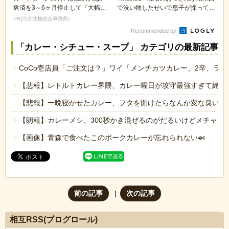
返済を3～6ヶ月停止して『大幅に
で洗い物したせいで息子が採ってた
減額してから返済...
魚やザリ...
PR(渋谷法務総合事務所)
Recommended by
「カレー・シチュー・スープ」 カテゴリの最新記事
CoCo壱店員「ご注文は？」ワイ「メンチカツカレー、2辛、ライス
【悲報】レトルトカレー界隈、カレー曜日が攻守最強すぎて終わ
【悲報】一晩寝かせたカレー、フタを開けたらなんか変な臭いがす
【朗報】カレーメシ、300秒かき混ぜるのがだるいけどメチャク
【画像】青森で食べたこのポークカレーが忘れられない🍛
前の記事
次の記事
相互RSS(ブログロール)