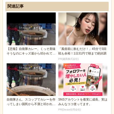
関連記事
【悲報】自衛隊カレー、くっそ美味
「風俗前に飲むだけ！」45分で3回
そうなのにキッズ達から叩かれてし
戦も余裕！1日31円で朝まで絶好調
まう
PR(健商株式会社)
自衛隊さん、スコップでカレーを作
SNSアカウントを着実に成長。実は
ってしまい国民から不潔と叩かれ大
みんなココ使ってます。
炎上
PR(Dreaw合同会社)