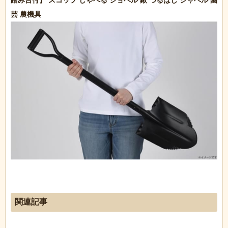
踏み台付】 スコップ しゃべる ショベル 鍬 つるはし シャベル 園
関連記事