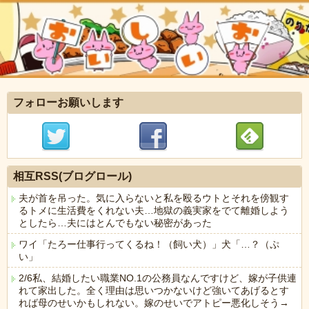
フォローお願いします
相互RSS(ブログロール)
夫が首を吊った。気に入らないと私を殴るウトとそれを傍観す
るトメに生活費をくれない夫…地獄の義実家をでて離婚しよう
としたら…夫にはとんでもない秘密があった
ワイ「たろー仕事行ってくるね！（飼い犬）」犬「…？（ぷ
い」
2/6私、結婚したい職業NO.1の公務員なんですけど、嫁が子供連
れて家出した。全く理由は思いつかないけど強いてあげるとす
れば母のせいかもしれない。嫁のせいでアトピー悪化しそう→