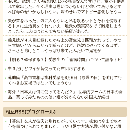
4/6私、結婚したい職業NO.1の公務員なんですけど、嫁が子供連
れて家出した。全く理由は思いつかないけど強いてあげるとす
れば母のせいかもしれない。嫁のせいでアトピー悪化しそう→
夫が首を吊った。気に入らないと私を殴るウトとそれを傍観す
るトメに生活費をくれない夫…地獄の義実家をでて離婚しよう
としたら…夫にはとんでもない秘密があった
義兄嫁が４人目妊娠したから上の野生児３匹預かれって。やつ
ら大嫌いだからムリって断ったけど、絶対にやってくるはず。
さっさと逃げとこ→やっぱり来てたみたいで鬼電が…
【削る？確保する？】受験生の「睡眠時間」について語るトピ
中３だけどワイが昔使ってた布団汚すぎる
蓮舫氏「高市首相は歯科受診を8月6日（原爆の日）を避けて行
くべきお立場ではないでしょうか」
海外「日本人は何に使ってるんだ？」 世界的ブームの日本の食
品、買ってみたものの使い道が分からない外国人が続出
Powered by livedoor 相互RSS
相互RSS(ブログロール)
【募集】友人が彼氏と別れたがっています。彼女は今まで散々
心を傷つけられてきました。→やり返す方法が思い付かない誰