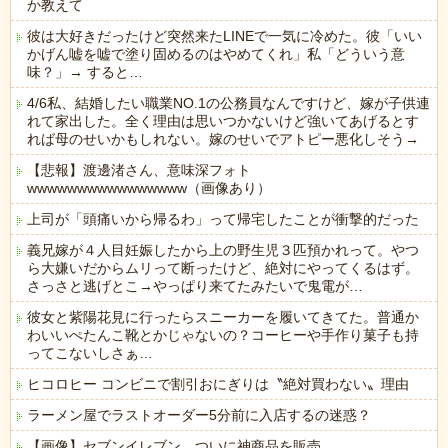
か教えて
彼は大好きだったけど突然来たLINEで一気に冷めた。彼「いい
かげん嘘を嘘で塗り固めるのはやめてくれ」私「どういう意
味？」→ すると…
4/6私、結婚したい職業NO.1の公務員なんですけど、嫁が子供連
れて家出した。全く理由は思いつかないけど強いてあげるとす
れば母のせいかもしれない。嫁のせいでアトピー悪化しそう→
【悲報】渡邊渚さん、意味深フォト
wwwwwwwwwwwwwwww（画像あり）
上司が「頭痛いから帰るわ」って帰宅したことが衝撃的だった
義兄嫁が４人目妊娠したから上の野生児３匹預かれって。やつ
ら大嫌いだからムリって断ったけど、絶対にやってくるはず。
さっさと逃げとこ→やっぱり来てたみたいで鬼電が…
彼女と紫陽花見に行ったらスニーカーを履いてきてた。普通か
わいいぺたんこ靴とかじゃないの？コーヒーや手作り菓子も持
ってこないしさぁ…
ヒコロヒー コンビニで割引おにぎりは〝絶対買わない〟理由
ラーメン屋でラストオーダー5分前に入店するの迷惑？
【画像】セブンイレブン、ついに神商品を販売