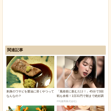
関連記事
刺身のワサビを醤油に溶くやつって
「風俗前に飲むだけ！」45分で3回
なんなの？
戦も余裕！1日31円で朝まで絶好調
PR(健商株式会社)