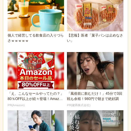
個人で経営してる飲食店の入りづら
【悲報】医者「菓子パンは止めなさ
さｗｗｗｗｗ
い」
「え、こんなセールやってたの？」
「風俗前に飲むだけ！」45分で3回
80％OFF以上が続々登場！Amazon
戦も余裕！980円で朝まで絶好調
の本気が...
PR(Amazon)
PR(健商株式会社)