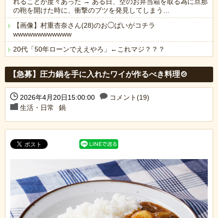
れることが度々あった → ある日、空のお弁当箱を取る為に旦那
の鞄を開けた時に、衝撃のブツを発見してしまう…
【画像】村重杏奈さん(28)のお◯ぱいがコチラ
wwwwwwwwwwww
20代「50年ローンでええやろ」←これマジ？？？
Powered by livedoor 相互RSS
【急募】圧力鍋を手に入れたワイが作るべき料理🍲
2026年4月20日15:00:00
コメント(19)
生活・日常
鍋