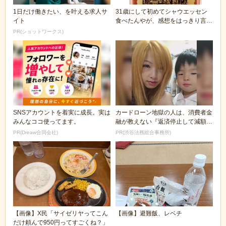
1日だけ働きたい、を叶える求人サ
31歳にして初めてシャウエッセン
イト
食べたんやが、感想をはっきり言う
🥺🥖
PR(ショットワークス)
SNSアカウントを着実に成長。実は
カードローン地獄の人は、消費者金
みんなココ使ってます。
融が教えない『返済停止して減額・
免除する方法』で...
PR(Dreaw合同会社)
PR(渋谷法務総合事務所)
【画像】X民「サイゼリヤってこん
【画像】避難飯、レベチ
だけ頼んで950円ってすごくね？」