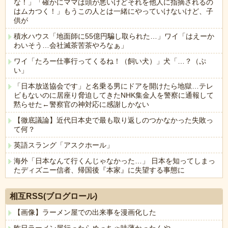
な！」「確かにママは頭が悪いけどそれを他人に指摘されるの
はムカつく！」もうこの人とは一緒にやっていけないけど、子
供が
積水ハウス「地面師に55億円騙し取られた…」ワイ「はえーか
わいそう…会社滅茶苦茶やろなぁ」
ワイ「たろー仕事行ってくるね！（飼い犬）」犬「…？（ぷ
い」
「日本放送協会です」と名乗る男にドアを開けたら地獄…テレ
ビもないのに居座り脅迫してきたNHK集金人を警察に通報して
黙らせた←警察官の神対応に感謝しかない
【徹底議論】近代日本史で最も取り返しのつかなかった失敗っ
て何？
英語スラング「アスクホール」
海外「日本なんて行くんじゃなかった…」 日本を知ってしまっ
たディズニー信者、帰国後『本家』に失望する事態に
Powered by livedoor 相互RSS
相互RSS(ブログロール)
【画像】ラーメン屋での出来事を漫画化した