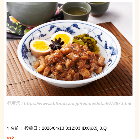
引用元：https://www.sbfoods.co.jp/recipe/detail/07887.html
4 名前：
投稿日：2026/04/13 3:12:03 ID:0pX9jI0.Q
>>2
