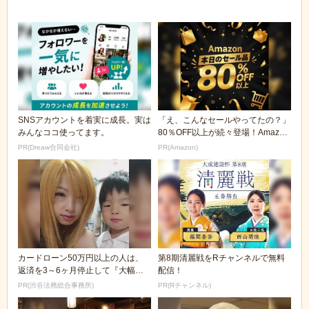
SNSアカウントを着実に成長。実は
「え、こんなセールやってたの？」
みんなココ使ってます。
80％OFF以上が続々登場！Amazon
の本気が...
PR(Dreaw合同会社)
PR(Amazon)
カードローン50万円以上の人は、
第8期清麗戦をRチャンネルで無料
返済を3～6ヶ月停止して『大幅に
配信！
減額してから返済...
PR(渋谷法務総合事務所)
PR(Rチャンネル)