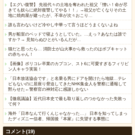
【エグい復讐】 先祖代々の土地を奪われた祖父「憎い！命が尽
きても奴らに絶対復讐してやる！！」→祖父が亡くなりその土
地に焼肉屋が建ったが、不幸が次々おこり…
誰も言わないけど冷やし中華って言うほどうまくないよね
男が船室のベッドで寝ようとしていた。…えっ？あなたは誰で
すか？→ 見知らぬひとがいるんだが…
猫だと思ったら… 消防士が山火事から救ったのはボブキャット
の赤ちゃん！
【画像】ポリコレ卒業のカプコン、スト6に可愛すぎるフィリピ
ン人キャラ実装！
「日本放送協会です」と名乗る男にドアを開けたら地獄…テレ
ビもないのに居座り脅迫してきたNHK集金人を警察に通報して
黙らせた←警察官の神対応に感謝しかない
【徹底議論】近代日本史で最も取り返しのつかなかった失敗っ
て何？
海外「日本なんて行くんじゃなかった…」 日本を知ってしまっ
たディズニー信者、帰国後『本家』に失望する事態に
Powered by livedoor 相互RSS
コメント(19)