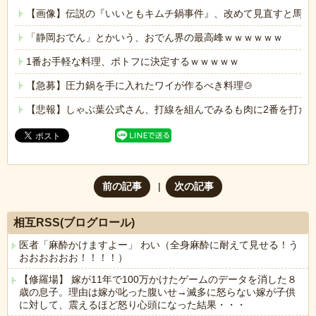
【画像】伝説の『いいともキムチ鍋事件』、改めて見直すと馬鹿
「静岡おでん」とかいう、おでん界の最高峰ｗｗｗｗｗｗ
1番お手軽な料理、ポトフに決定するｗｗｗｗｗ
【急募】圧力鍋を手に入れたワイが作るべき料理🍲
【悲報】しゃぶ葉公式さん、打線を組んでみるも肉に2番を打た
前の記事
次の記事
相互RSS(ブログロール)
医者「麻酔かけますよー」 わい（全身麻酔に耐えて見せる！う
おおおおおお！！！！）
【修羅場】 嫁が11年で100万かけたゲームのデータを消した８
歳の息子。理由は嫁が叱った腹いせ→滅多に怒らない嫁が子供
に対して、震えるほど怒り心頭になった結果・・・