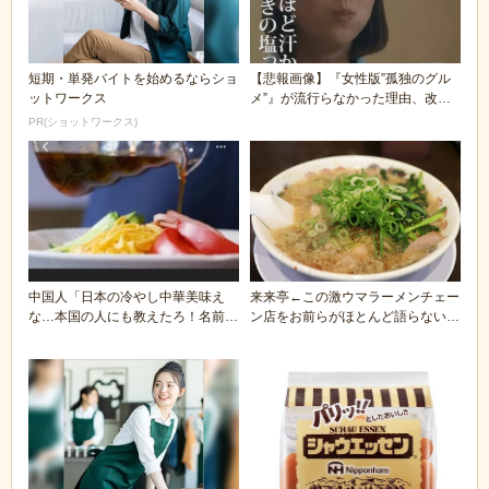
短期・単発バイトを始めるならショ
【悲報画像】『女性版”孤独のグル
ットワークス
メ”』が流行らなかった理由、改め
て見ると謎過ぎる...
PR(ショットワークス)
中国人「日本の冷やし中華美味え
来来亭←この激ウマラーメンチェー
な…本国の人にも教えたろ！名前
ン店をお前らがほとんど語らない理
は…」
由