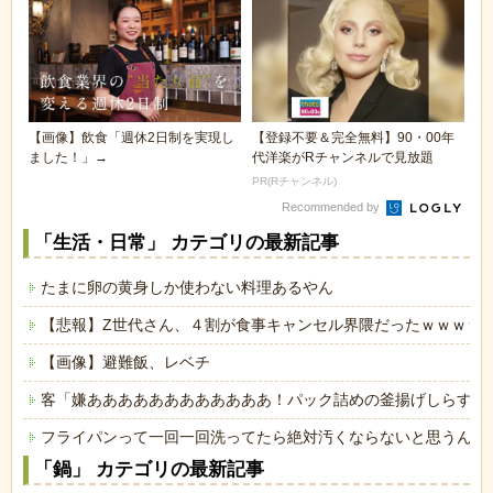
【画像】飲食「週休2日制を実現し
【登録不要＆完全無料】90・00年
ました！」→
代洋楽がRチャンネルで見放題
PR(Rチャンネル)
Recommended by
「生活・日常」 カテゴリの最新記事
たまに卵の黄身しか使わない料理あるやん
【悲報】Z世代さん、４割が食事キャンセル界隈だったｗｗｗｗ
【画像】避難飯、レベチ
客「嫌ああああああああああああ！パック詰めの釜揚げしらすに
フライパンって一回一回洗ってたら絶対汚くならないと思うんや
「鍋」 カテゴリの最新記事