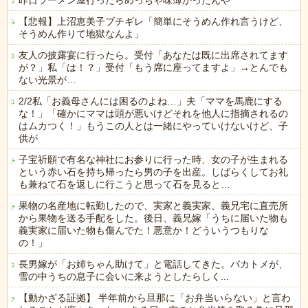
昨日ラーメン屋行ったらめっちゃ味薄かったんや
【悲報】上沼恵美子ブチギレ「簡単にそうめん作れ言うけど、
そうめん作りて地獄なんよ」
友人の披露宴に行ったら。受付「あなたは既に出席されてます
が？」私「は！？」受付「もう席に座ってますよ」→とんでも
ない光景が…
2/2私「お義母さんには困るのよね…」夫「ママを馬鹿にする
な！」「確かにママは頭が悪いけどそれを他人に指摘されるの
はムカつく！」もうこの人とは一緒にやっていけないけど、子
供が
子宝祈願で有名な神社にお参りに行った時、女の子が生まれる
という赤い石を持ち帰ったら男の子を出産。しばらくしてお礼
も兼ねて石を返しに行こうと思って石を見ると…
果物の名産地に転勤したので、実家と義実家、義兄宅に直売所
から果物を送る手配をした。後日、義兄嫁「うちに届いた物も
義実家に届いた物も傷んでた！悪意か！どういうつもりな
の！」
長男嫁が「お姉ちゃん助けて」と電話してきた。バカトメが、
雪の中うちの息子に会いに来ようとしたらしく...
【動かざる証拠】 半年前から旦那に「お弁当いらない」と言わ