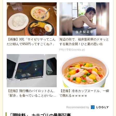
【画像】X民「サイゼリヤってこん
海辺の街で、福井梨莉華のドキッと
だけ頼んで950円ってすごくね？」
する魅力全開！ひと夏の思い出
PR(小学館Gravidia.jp)
【悲報】飛行機のパイロットさん、
【悲報】冷水カップヌードル、一瞬
「駅弁」を食べていることがバレ
で廃れるｗｗｗｗｗ
る……
Recommended by
「調味料」 カテゴリの最新記事