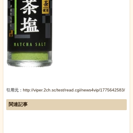
引用元：
http://viper.2ch.sc/test/read.cgi/news4vip/1775642583/
関連記事