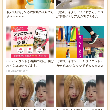
個人で経営してる飲食店の入りづら
【動画】イタリア人「すまん、これ
さｗｗｗｗｗ
が本場イタリア人の”リアル乳化ペ
ペロンチーノ”な...
SNSアカウントを着実に成長。実は
【速報】イオンモールダイエット←
みんなココ使ってます。
ガチでコスパいいと話題ｗｗｗｗｗ
PR(Dreaw合同会社)