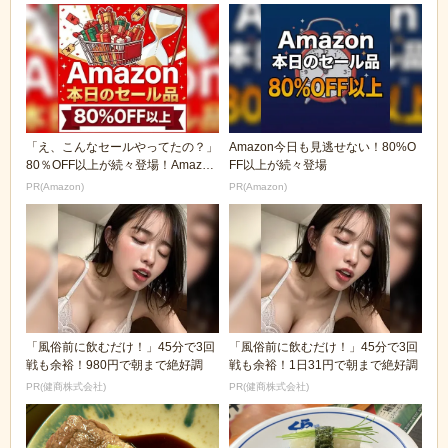
「え、こんなセールやってたの？」
Amazon今日も見逃せない！80%O
80％OFF以上が続々登場！Amazon
FF以上が続々登場
の本気が...
PR(Amazon)
PR(Amazon)
「風俗前に飲むだけ！」45分で3回
「風俗前に飲むだけ！」45分で3回
戦も余裕！980円で朝まで絶好調
戦も余裕！1日31円で朝まで絶好調
PR(健商株式会社)
PR(健商株式会社)