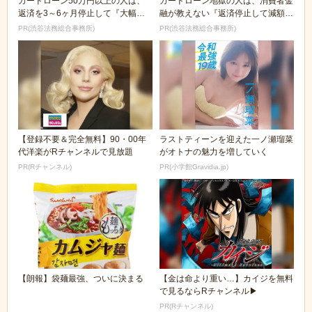
カードローン50万円以上の人は、
カードローン地獄の人は、消費者金
返済を3～6ヶ月停止して『大幅に
融が教えない『返済停止して減額・
減額してから返済...
免除する方法』で...
PR(渋谷法務総合事務所)
PR(渋谷法務総合事務所)
【登録不要＆完全無料】90・00年
ラストティーンを迎えた一ノ瀬瑠菜
代洋楽がRチャンネルで見放題
がオトナの魅力を増していく
PR(Rチャンネル)
PR(小学館Gravidia.jp)
【朗報】袋麺最強、ついに決まる
【金は命より重い…】カイジを無料
で見るならRチャンネル▶︎
PR(Rチャンネル)