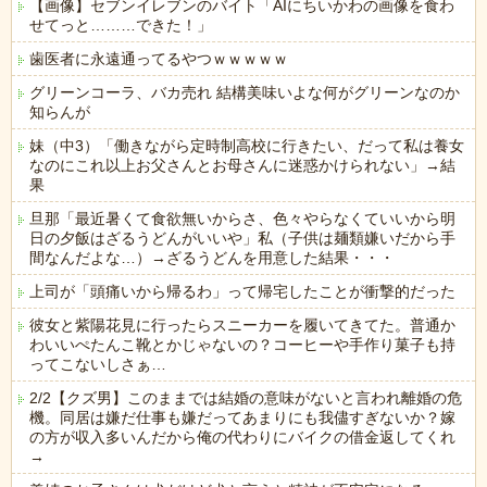
【画像】セブンイレブンのバイト「AIにちいかわの画像を食わ
せてっと………できた！」
歯医者に永遠通ってるやつｗｗｗｗｗ
グリーンコーラ、バカ売れ 結構美味いよな何がグリーンなのか
知らんが
妹（中3）「働きながら定時制高校に行きたい、だって私は養女
なのにこれ以上お父さんとお母さんに迷惑かけられない」→結
果
旦那「最近暑くて食欲無いからさ、色々やらなくていいから明
日の夕飯はざるうどんがいいや」私（子供は麺類嫌いだから手
間なんだよな…）→ざるうどんを用意した結果・・・
上司が「頭痛いから帰るわ」って帰宅したことが衝撃的だった
彼女と紫陽花見に行ったらスニーカーを履いてきてた。普通か
わいいぺたんこ靴とかじゃないの？コーヒーや手作り菓子も持
ってこないしさぁ…
2/2【クズ男】このままでは結婚の意味がないと言われ離婚の危
機。同居は嫌だ仕事も嫌だってあまりにも我儘すぎないか？嫁
の方が収入多いんだから俺の代わりにバイクの借金返してくれ
→