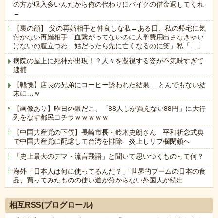
の方が収入多いんだから俺の代わりにバイクの借金返してくれ
→
【裏の顔】 父の再婚相手と仲良しな私→ある日、私の帰宅に気
付かない再婚相手「血繋がってないのに大学費用出さなきゃい
けないの腹立つわ…姑だったら先に亡くなるのに笑」私「…」
病院の屋上に死神が出現！？人々を凝視する姿が不気味すぎて
逮捕
【戦慄】店長の兄弟にコーヒー誘われた結果… とんでもない結
末に…ｗ
【画像あり】昨日の銀だこ、「88人しか買えない88円」に大行
列をなす都民コチラｗｗｗｗｗ
【中国共産党の下僕】長崎市長・鈴木史朗さん 平和祈念式典
で中国共産党に配慮して台湾を排除 炎上しリプ欄閉鎖へ
「史上最大のデマ・流言飛語」と聞いて思いつくものって何？
海外「日本人は何に使ってるんだ？」 世界的ブームの日本の食
品、買ってみたものの使い道が分からない外国人が続出
Powered by livedoor 相互RSS
相互RSS(ブログロール)