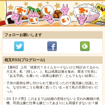
フォローお願いします
相互RSS(ブログロール)
【勝利】 上司「残業代？タイムカードないけど時計みてるから
大丈夫」私「(怪しい…)」私は残業証拠を集め、匿名で社長に
『ある手紙』を書いた→効果は劇的で…とんでもない結果に…
子供の面倒を押し付けられて腹が立ったので義兄嫁に抗議した
ら、なぜか向こうも物凄く怒っている→全て私の旦那のせいだ
った
2/2【クズ男】このままでは結婚の意味がないと言われ離婚の危
機。同居は嫌だ仕事も嫌だってあまりにも我儘すぎないか？嫁