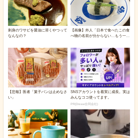
刺身のワサビを醤油に溶くやつって
【画像】外人「日本で食べたこの食
なんなの？
べ物の名前が分からない…もう一度
食べたいんだけど...
【悲報】医者「菓子パンは止めなさ
SNSアカウントを着実に成長。実は
い」
みんなココ使ってます。
PR(Dreaw合同会社)