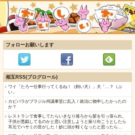
フォローお願いします
相互RSS(ブログロール)
ワイ「たろー仕事行ってくるね！（飼い犬）」犬「…？（ぷ
い」
カピバラがブラジル州議事堂に乱入！政治に物申したかったの
か？
レストランで食事してたらいきなり後ろから髪を引っ張られ、
子供が悪戯してるのかと思い注意しようと振り向こうとしたら
耳元でハサミの音がした！妙に頭が軽くなったと思ったら…