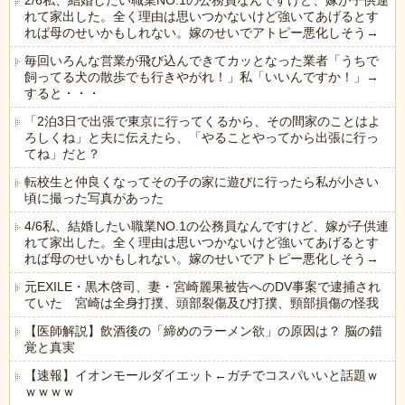
2/6私、結婚したい職業NO.1の公務員なんですけど、嫁が子供連
れて家出した。全く理由は思いつかないけど強いてあげるとす
れば母のせいかもしれない。嫁のせいでアトピー悪化しそう→
毎回いろんな営業が飛び込んできてカッとなった業者「うちで
飼ってる犬の散歩でも行きやがれ！」私「いいんですか！」→
すると・・・
「2泊3日で出張で東京に行ってくるから、その間家のことはよ
ろしくね」と夫に伝えたら、「やることやってから出張に行っ
てね」だと？
転校生と仲良くなってその子の家に遊びに行ったら私が小さい
頃に撮った写真があった
4/6私、結婚したい職業NO.1の公務員なんですけど、嫁が子供連
れて家出した。全く理由は思いつかないけど強いてあげるとす
れば母のせいかもしれない。嫁のせいでアトピー悪化しそう→
元EXILE・黒木啓司、妻・宮崎麗果被告へのDV事案で逮捕され
ていた 宮崎は全身打撲、頭部裂傷及び打撲、頸部損傷の怪我
【医師解説】飲酒後の「締めのラーメン欲」の原因は？ 脳の錯
覚と真実
【速報】イオンモールダイエット←ガチでコスパいいと話題ｗ
ｗｗｗｗ