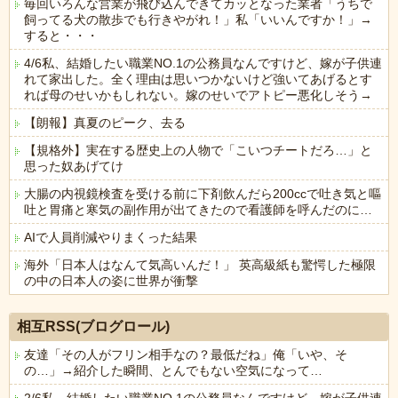
毎回いろんな営業が飛び込んできてカッとなった業者「うちで
飼ってる犬の散歩でも行きやがれ！」私「いいんですか！」→
すると・・・
4/6私、結婚したい職業NO.1の公務員なんですけど、嫁が子供連
れて家出した。全く理由は思いつかないけど強いてあげるとす
れば母のせいかもしれない。嫁のせいでアトピー悪化しそう→
【朗報】真夏のピーク、去る
【規格外】実在する歴史上の人物で「こいつチートだろ…」と
思った奴あげてけ
大腸の内視鏡検査を受ける前に下剤飲んだら200ccで吐き気と嘔
吐と胃痛と寒気の副作用が出てきたので看護師を呼んだのに…
AIで人員削減やりまくった結果
海外「日本人はなんて気高いんだ！」 英高級紙も驚愕した極限
の中の日本人の姿に世界が衝撃
Powered by livedoor 相互RSS
相互RSS(ブログロール)
友達「その人がフリン相手なの？最低だね」俺「いや、そ
の…」→紹介した瞬間、とんでもない空気になって…